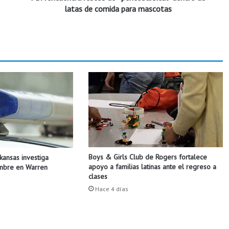
r
latas de comida para mascotas
a
r
e
s
t
o
s
d
e
"
p
e
n
Boys & Girls Club de Rogers fortalece
rkansas investiga
t
apoyo a familias latinas ante el regreso a
ombre en Warren
o
clases
b
Hace 4 días
a
r
b
i