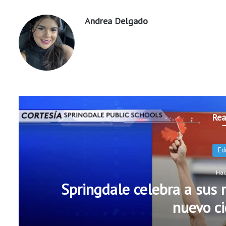
Andrea Delgado
Rea
Ed
Hac
Springdale celebra a sus m
nuevo ci