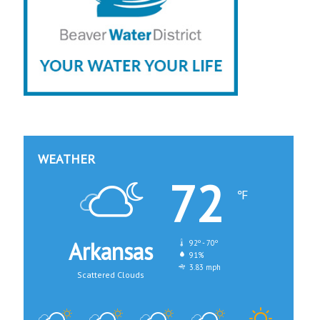
días
Hace 3 días
Hace 3 días
Exalt Academy High School inicia ciclo escolar con nueva directora bilingüe
Springdale celebra a sus maestros antes del inicio del nuevo ciclo escolar
WEATHER
72
℉
Arkansas
92º - 70º
91%
3.83 mph
Scattered Clouds