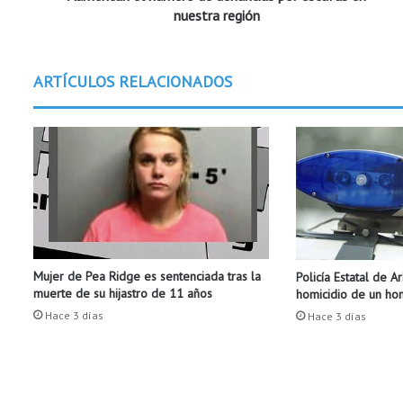
n
nuestra región
ú
m
e
ARTÍCULOS RELACIONADOS
r
o
d
e
d
e
n
u
n
c
Mujer de Pea Ridge es sentenciada tras la
Policía Estatal de A
i
muerte de su hijastro de 11 años
homicidio de un h
a
s
Hace 3 días
Hace 3 días
p
o
r
e