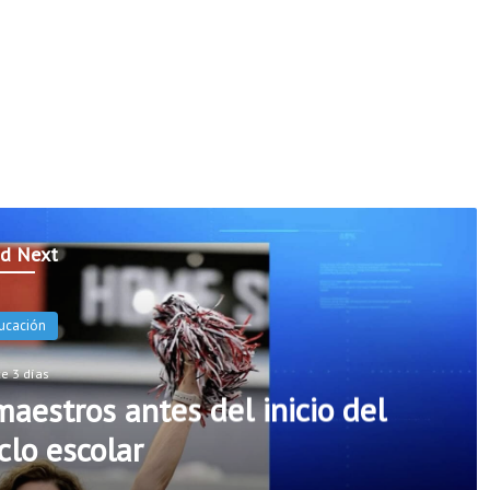
d Next
ucación
e 3 días
aestros antes del inicio del
clo escolar