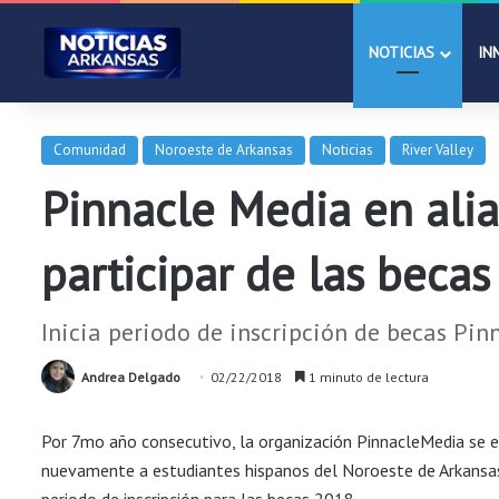
NOTICIAS
IN
Comunidad
Noroeste de Arkansas
Noticias
River Valley
Pinnacle Media en alia
participar de las beca
Inicia periodo de inscripción de becas Pi
Andrea Delgado
02/22/2018
1 minuto de lectura
Por 7mo año consecutivo, la organización PinnacleMedia se 
nuevamente a estudiantes hispanos del Noroeste de Arkansas y
periodo de inscripción para las becas 2018.