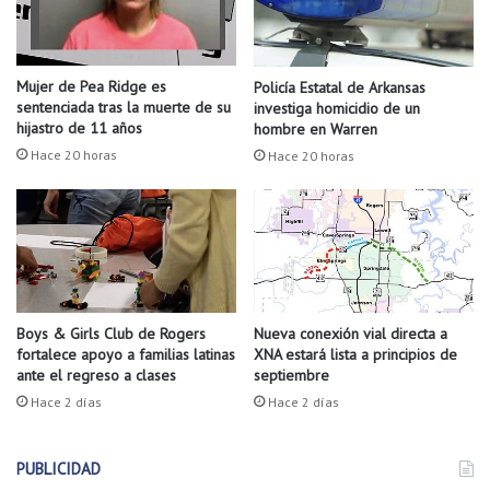
l
s
l
d
e
e
g
s
Mujer de Pea Ridge es
Policía Estatal de Arkansas
a
e
sentenciada tras la muerte de su
investiga homicidio de un
r
a
hijastro de 11 años
hombre en Warren
o
n
Hace 20 horas
Hace 20 horas
n
c
a
o
l
m
a
p
s
r
o
a
f
r
i
Nueva conexión vial directa a
s
Boys & Girls Club de Rogers
c
XNA estará lista a principios de
fortalece apoyo a familias latinas
u
septiembre
ante el regreso a clases
i
p
n
r
Hace 2 días
Hace 2 días
a
i
s
m
d
PUBLICIDAD
e
e