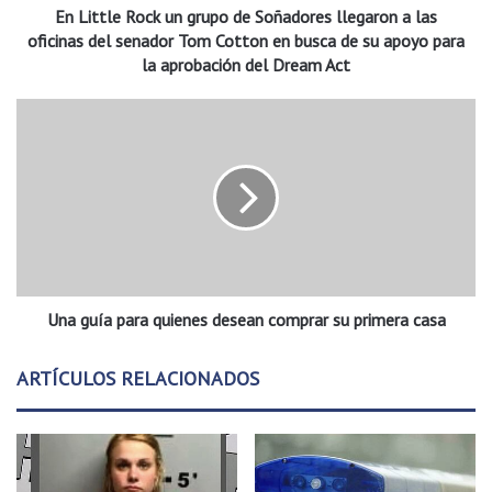
En Little Rock un grupo de Soñadores llegaron a las
o
c
oficinas del senador Tom Cotton en busca de su apoyo para
k
la aprobación del Dream Act
u
n
U
g
n
r
a
u
g
p
u
o
í
d
a
e
p
S
a
o
Una guía para quienes desean comprar su primera casa
r
ñ
a
a
q
ARTÍCULOS RELACIONADOS
d
u
o
i
r
e
e
n
s
e