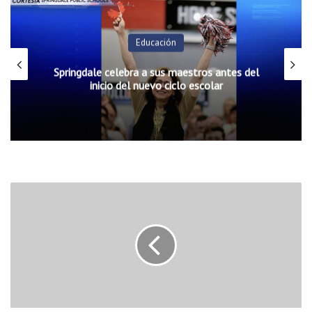
Educación
Springdale celebra a sus maestros antes del
inicio del nuevo ciclo escolar
E
n
L
i
t
t
l
e
R