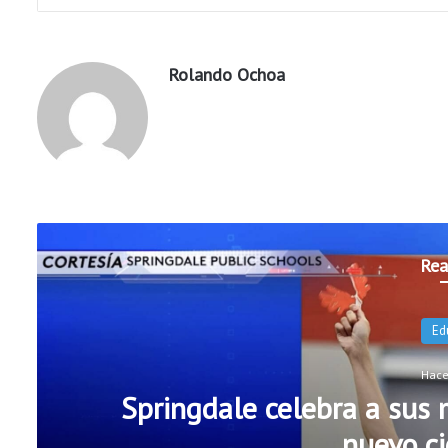
Rolando Ochoa
Rea
N
Hace
Escuelas Públicas de Roge
oficiales de 