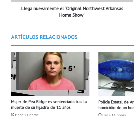
v
Llega nuevamente el “Original Northwest Arkansas
a
m
Home Show”
e
n
t
ARTÍCULOS RELACIONADOS
e
e
l
“
O
r
i
g
i
n
Mujer de Pea Ridge es sentenciada tras la
Policía Estatal de A
a
muerte de su hijastro de 11 años
homicidio de un h
l
N
Hace 11 horas
Hace 11 horas
o
r
t