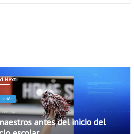
d Next
oticias
 11 horas
rs incorporarán cinco nuevos
seguridad escolar