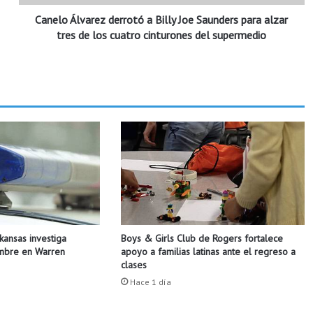
v
Canelo Álvarez derrotó a Billy Joe Saunders para alzar
a
r
tres de los cuatro cinturones del supermedio
e
z
d
e
r
r
o
t
ó
a
B
i
l
Boys & Girls Club de Rogers fortalece
rkansas investiga
l
apoyo a familias latinas ante el regreso a
ombre en Warren
y
clases
J
Hace 1 día
o
e
S