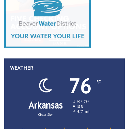
WEATHER
76
℉
Arkansas
99º - 73º
83%
4.47 mph
Clear Sky