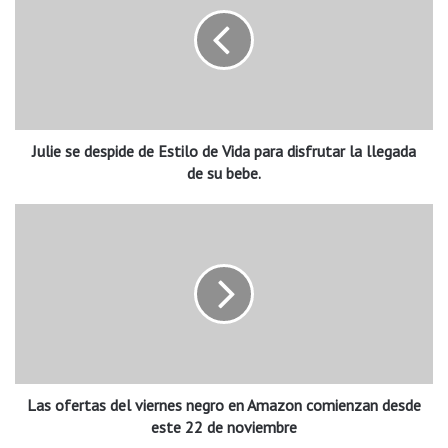
l
i
e
s
e
d
e
Julie se despide de Estilo de Vida para disfrutar la llegada
s
p
de su bebe.
i
d
L
e
a
d
s
e
o
E
f
s
e
t
r
i
t
l
a
o
Las ofertas del viernes negro en Amazon comienzan desde
s
d
d
este 22 de noviembre
e
e