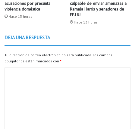
acusaciones por presunta
culpable de enviar amenazas a
e
c
violencia doméstica
Kamala Harris y senadores de
g
o
EE.UU.
a
m
Hace 13 horas
d
Hace 13 horas
i
a
e
d
n
DEJA UNA RESPUESTA
e
z
s
a
u
n
Tu dirección de correo electrónico no será publicada.
Los campos
b
d
obligatorios están marcados con
*
e
e
C
b
s
e
d
o
.
e
m
e
s
e
t
n
e
t
2
2
a
d
r