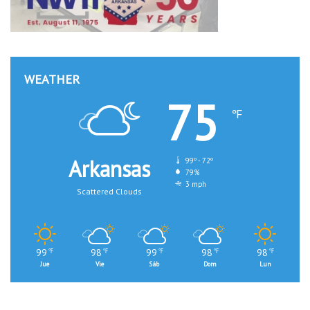
WEATHER
75
℉
Arkansas
99º - 72º
79%
3 mph
Scattered Clouds
99
98
99
98
98
℉
℉
℉
℉
℉
Jue
Vie
Sáb
Dom
Lun