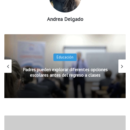
Andrea Delgado
Educación
Padres pueden explorar diferentes opciones
escolares antes del regreso a clases
J
u