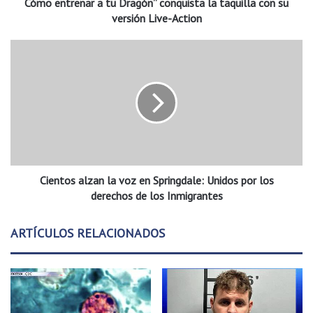
Cómo entrenar a tu Dragón” conquista la taquilla con su
n
a
versión Live-Action
r
a
C
t
i
u
e
D
n
r
t
a
o
g
s
ó
a
n
l
”
Cientos alzan la voz en Springdale: Unidos por los
z
c
a
derechos de los Inmigrantes
o
n
n
l
ARTÍCULOS RELACIONADOS
q
a
u
v
i
o
s
z
t
e
a
n