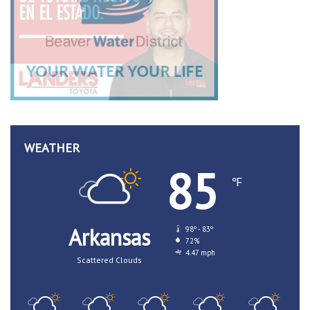
WEATHER
85
℉
Arkansas
98º - 83º
72%
4.47 mph
Scattered Clouds