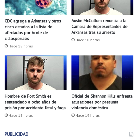
l
S
a
p
t
r
Austin McCollum renuncia a la
CDC agrega a Arkansas y otros
a
i
Cámara de Representantes de
cinco estados a la lista de
q
n
Arkansas tras su arresto
afectados por brote de
u
g
ciclosporiasis
Hace 18 horas
i
d
Hace 18 horas
l
a
l
l
a
e
c
:
o
U
n
n
s
i
u
Hombre de Fort Smith es
Oficial de Shannon Hills enfrenta
d
sentenciado a ocho años de
acusaciones por presunta
v
o
prisión por accidente fatal y fuga
violencia doméstica
e
s
r
Hace 18 horas
Hace 19 horas
p
s
o
i
r
PUBLICIDAD
ó
l