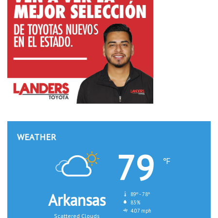
WEATHER
79
℉
Arkansas
89º - 78º
83%
4.07 mph
Scattered Clouds