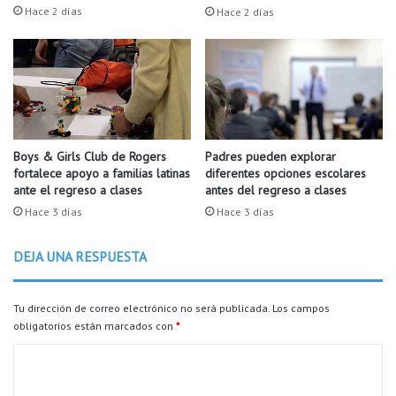
Policía de Fayetteville
o
i
Hace 2 días
Hace 2 días
e
a
n
l
t
C
r
a
e
r
n
r
a
a
d
r
Boys & Girls Club de Rogers
Padres pueden explorar
o
fortalece apoyo a familias latinas
diferentes opciones escolares
e
ante el regreso a clases
antes del regreso a clases
r
a
d
l
Hace 3 días
Hace 3 días
e
i
l
z
DEJA UNA RESPUESTA
o
a
s
r
H
s
Tu dirección de correo electrónico no será publicada.
Los campos
o
e
obligatorios están marcados con
*
g
e
C
s
s
t
o