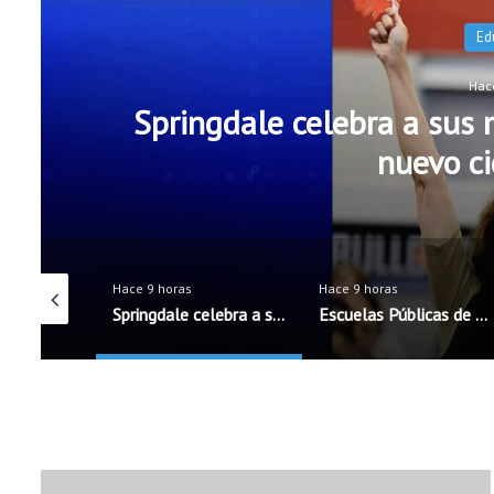
l inicio del
Escuelas P
 horas
Hace 9 horas
Hace 9 horas
Springdale celebra a sus maestros antes del inicio del nuevo ciclo escolar
Escuelas Públicas de Rogers incorporarán cinco nuevos oficiales de seguridad escolar
S