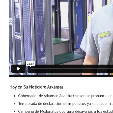
newscast0329
from
Univision Arkansas
on
Vimeo
.
Hoy en Su Noticiero Arkansas
Gobernador de Arkansas Asa Hutchinson se pronuncia ant
Temporada de declaracion de impuestos ya se encuentra 
Campaña de Mcdonalds otorgará desayunos a los estudi