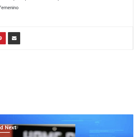
 femenino
Pinterest
Compartir por Email
d Next