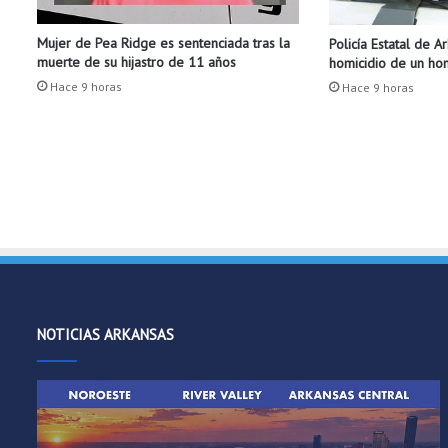
a
r
Mujer de Pea Ridge es sentenciada tras la
Policía Estatal de A
z
muerte de su hijastro de 11 años
homicidio de un h
o
Hace 9 horas
Hace 9 horas
NOTICIAS ARKANSAS