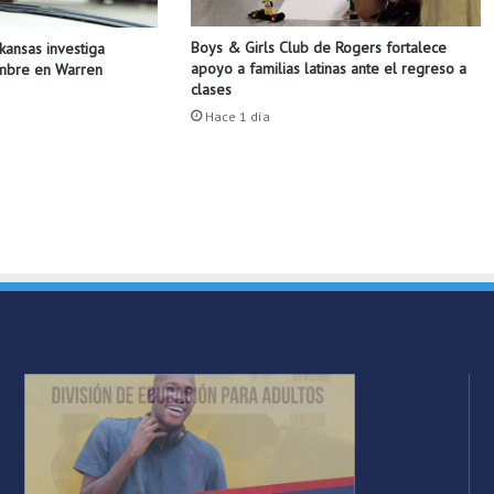
s
d
Boys & Girls Club de Rogers fortalece
rkansas investiga
e
apoyo a familias latinas ante el regreso a
ombre en Warren
b
clases
a
Hace 1 día
s
e
b
a
l
l
/
S
o
l
t
a
n
d
o
a
m