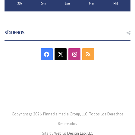
Sáb
Dom
Lun
Mar
Mié
SÍGUENOS
F
X
I
R
a
n
S
c
s
S
e
t
b
a
o
g
Copyright © 2026. Pinnacle Media Group, LLC. Todos Los Derechos
Reservados
o
r
Site by
Webflo Design Lab, LLC