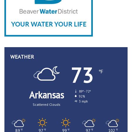
WEATHER
73
℉
Arkansas
89º - 72º
92%
3 mph
Scattered Clouds
89
97
99
97
102
℉
℉
℉
℉
℉