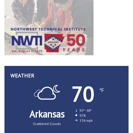
WEATHER
70
℉
Arkansas
92º - 68º
92%
3.56 mph
Scattered Clouds