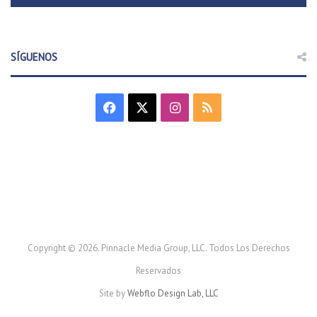
SÍGUENOS
F
X
I
R
a
n
S
c
s
S
e
t
b
a
o
g
Copyright © 2026. Pinnacle Media Group, LLC. Todos Los Derechos
Reservados
o
r
Site by
Webflo Design Lab, LLC
k
a