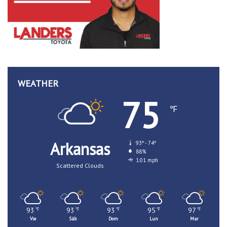
WEATHER
75
℉
Arkansas
93º - 74º
88%
1.01 mph
Scattered Clouds
93
93
93
95
97
℉
℉
℉
℉
℉
Vie
Sáb
Dom
Lun
Mar