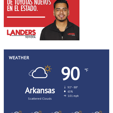
WEATHER
90
℉
Arkansas
91º - 88º
63%
1.01 mph
Scattered Clouds