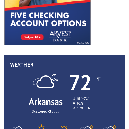
WEATHER
72
℉
Arkansas
89º - 71º
91%
1.48 mph
Scattered Clouds