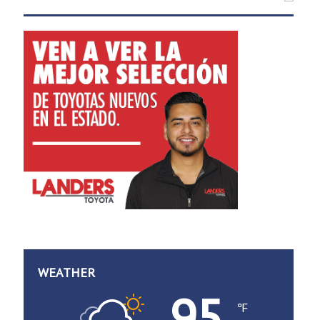
WEATHER
95
℉