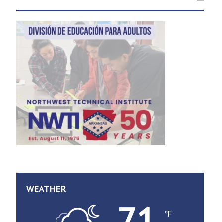
WEATHER
71
℉