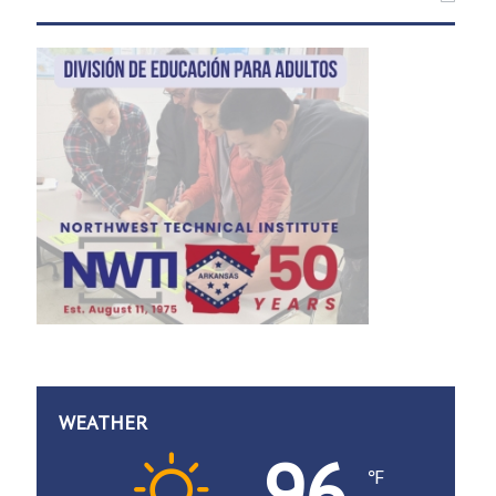
WEATHER
96
℉