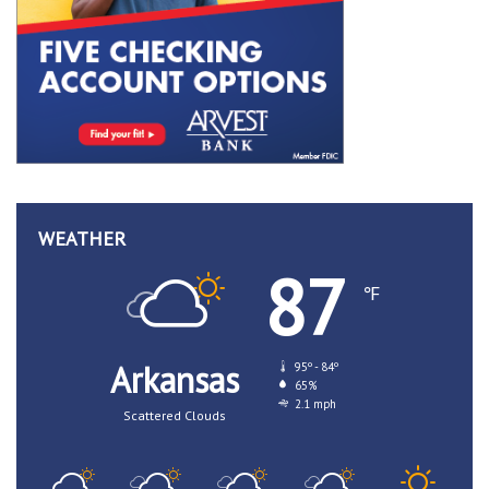
WEATHER
87
℉
Arkansas
95º - 84º
65%
2.1 mph
Scattered Clouds