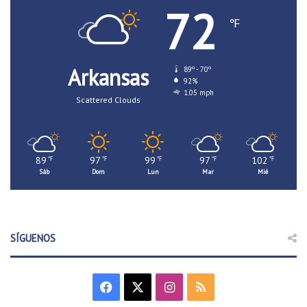
72
℉
Arkansas
89º - 70º
92%
1.05 mph
Scattered Clouds
89
97
99
97
102
℉
℉
℉
℉
℉
Sáb
Dom
Lun
Mar
Mié
SÍGUENOS
F
X
I
R