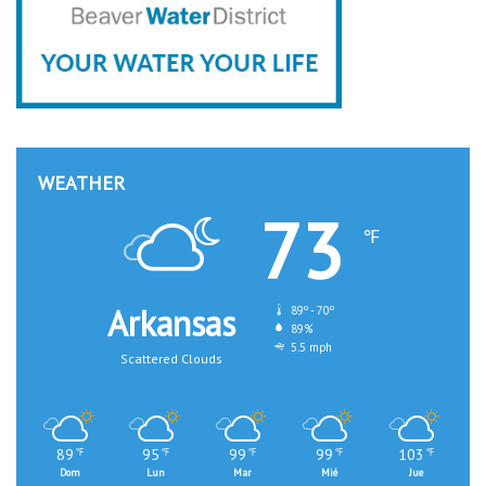
WEATHER
73
℉
Arkansas
89º - 70º
89%
5.5 mph
Scattered Clouds
89
95
99
99
103
℉
℉
℉
℉
℉
Dom
Lun
Mar
Mié
Jue