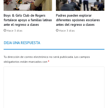
e
i
r
c
t
i
Boys & Girls Club de Rogers
Padres pueden explorar
e
fortalece apoyo a familias latinas
diferentes opciones escolares
o
ante el regreso a clases
antes del regreso a clases
d
g
e
r
Hace 3 días
Hace 3 días
u
a
n
t
DEJA UNA RESPUESTA
h
u
o
t
m
i
Tu dirección de correo electrónico no será publicada.
Los campos
b
t
obligatorios están marcados con
*
r
o
e
C
d
e
u
o
n
r
m
e
a
l
n
e
i
t
n
n
e
t
l
t