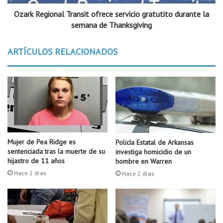
e
i
n
Ozark Regional Transit ofrece servicio gratutito durante la
o
d
n
semana de Thanksgiving
i
a
o
l
ARTÍCULOS RELACIONADOS
e
T
n
r
T
a
r
n
u
s
m
i
a
t
n
o
n
f
Mujer de Pea Ridge es
Policía Estatal de Arkansas
t
r
sentenciada tras la muerte de su
investiga homicidio de un
r
e
hijastro de 11 años
hombre en Warren
a
c
Hace 2 días
Hace 2 días
s
e
l
s
a
e
m
r
u
v