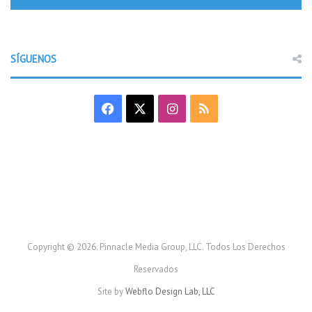
SÍGUENOS
F
X
I
R
a
n
S
c
s
S
e
t
b
a
o
g
Copyright © 2026. Pinnacle Media Group, LLC. Todos Los Derechos
Reservados
o
r
Site by
Webflo Design Lab, LLC
k
a