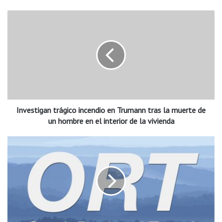
I
n
v
e
s
t
i
g
a
Investigan trágico incendio en Trumann tras la muerte de
n
t
un hombre en el interior de la vivienda
r
á
O
g
z
i
a
c
r
o
k
i
R
n
e
c
g