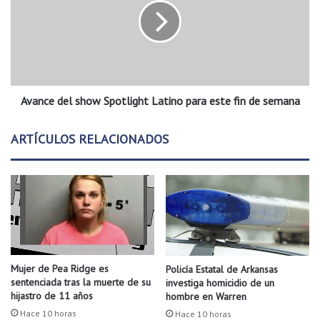
r
n
i
c
o
e
e
d
n
e
F
l
o
Avance del show Spotlight Latino para este fin de semana
s
r
h
t
o
ARTÍCULOS RELACIONADOS
S
w
m
S
i
p
t
o
h
t
e
l
s
i
t
g
e
h
Mujer de Pea Ridge es
Policía Estatal de Arkansas
s
t
sentenciada tras la muerte de su
investiga homicidio de un
á
L
hijastro de 11 años
hombre en Warren
b
a
Hace 10 horas
Hace 10 horas