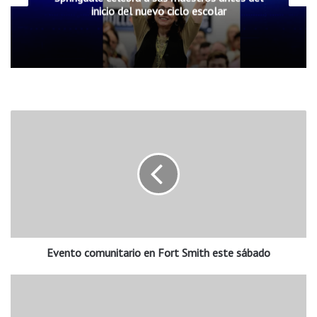
inicio del nuevo ciclo escolar
E
v
e
n
t
o
c
o
m
Evento comunitario en Fort Smith este sábado
u
n
i
A
t
v
a
a