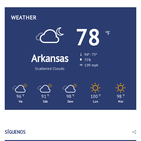
WEATHER
78
℉
Arkansas
96º - 75º
75%
1.99 mph
Scattered Clouds
96
91
98
100
98
℉
℉
℉
℉
℉
Vie
Sáb
Dom
Lun
Mar
SÍGUENOS