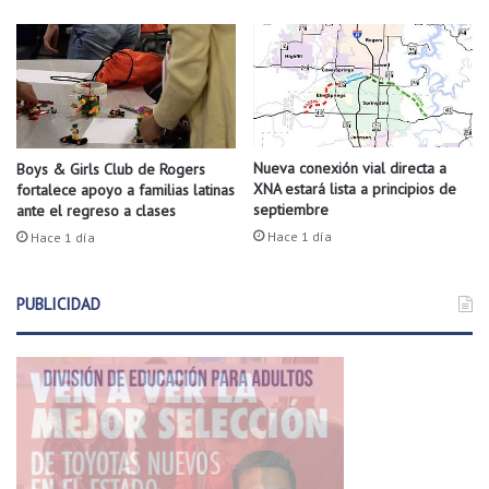
a
t
d
i
o
n
o
p
a
r
Nueva conexión vial directa a
a
Boys & Girls Club de Rogers
XNA estará lista a principios de
fortalece apoyo a familias latinas
e
septiembre
ante el regreso a clases
s
t
Hace 1 día
Hace 1 día
e
f
PUBLICIDAD
i
n
d
e
s
e
m
a
n