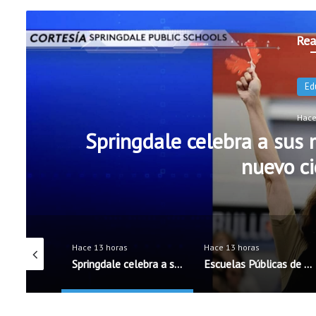
Rea
Ed
Hace
Springdale celebra a sus m
nuevo ci
Hace 13 horas
Hace 13 horas
Exalt Academy High School inicia ciclo escolar con nueva directora bilingüe
Springdale celebra a sus maestros antes del inicio del nuevo ciclo escolar
Escuelas Públicas de Rogers incorporarán cinco nuevos oficiales de seguridad escolar