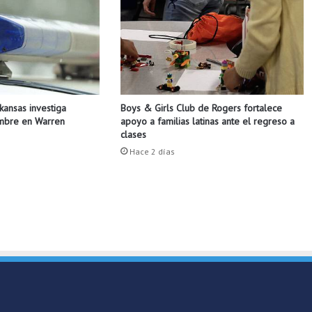
E
n
A
r
k
a
n
Boys & Girls Club de Rogers fortalece
rkansas investiga
s
apoyo a familias latinas ante el regreso a
ombre en Warren
a
clases
s
Hace 2 días
C
e
n
t
r
a
l