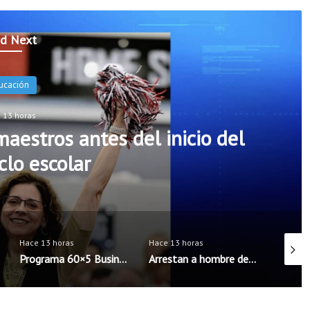
d Next
ucación
 13 horas
aestros antes del inicio del
clo escolar
Hace 13 horas
Hace 13 horas
Hace 13
Programa 60×5 Business Accelerator llega por primera vez al noroeste de Arkansas
Arrestan a hombre de Rogers acusado de intentar concertar encuentro sexual con menores