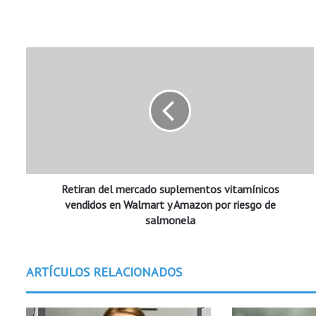
R
e
t
i
r
a
n
d
e
Retiran del mercado suplementos vitamínicos
l
m
vendidos en Walmart y Amazon por riesgo de
e
salmonela
r
c
a
ARTÍCULOS RELACIONADOS
d
o
s