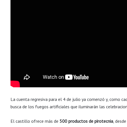
La cuenta regresiva para el 4 de julio ya comenzó y, como ca
busca de los fuegos artificiales que iluminarán las celebracio
El castillo ofrece más de
500 productos de pirotecnia
, desde