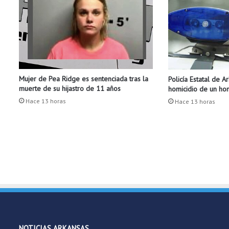
u
p
l
e
m
e
n
Mujer de Pea Ridge es sentenciada tras la
Policía Estatal de A
t
muerte de su hijastro de 11 años
homicidio de un h
o
s
Hace 13 horas
Hace 13 horas
v
i
t
a
m
í
n
i
c
o
s
NOTICIAS ARKANSAS