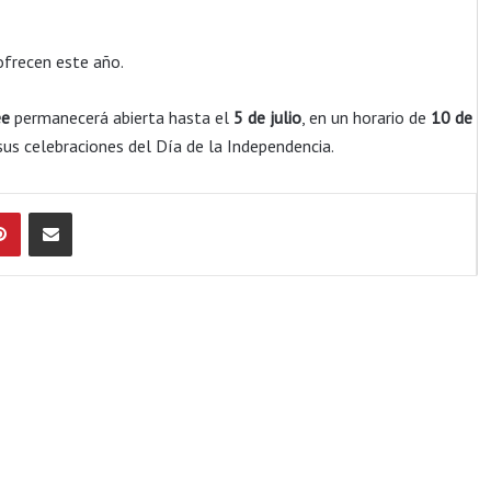
ofrecen este año.
ee
permanecerá abierta hasta el
5 de julio
, en un horario de
10 de
sus celebraciones del Día de la Independencia.
Pinterest
Compartir por Email