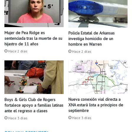
k
g
Redactado por Andrea Delgado
a
s
n
d
s
e
a
j
Mujer de Pea Ridge es
Policía Estatal de Arkansas
s
ó
sentenciada tras la muerte de su
investiga homicidio de un
u
2
hijastro de 11 años
hombre en Warren
n
p
Hace 2 días
Hace 2 días
i
e
d
r
o
s
s
o
o
n
f
a
r
s
e
h
Nueva conexión vial directa a
Boys & Girls Club de Rogers
c
XNA estará lista a principios de
fortalece apoyo a familias latinas
e
septiembre
e
ante el regreso a clases
r
n
i
Hace 3 días
Hace 3 días
a
d
y
a