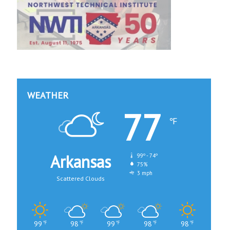
WEATHER
77
℉
Arkansas
99º - 74º
75%
3 mph
Scattered Clouds
99
98
99
98
98
℉
℉
℉
℉
℉