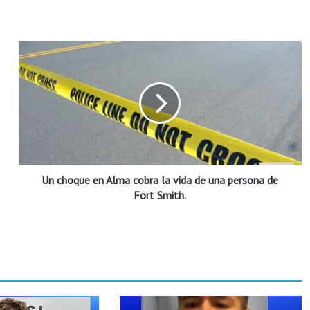
U
n
c
h
o
q
u
e
e
Un choque en Alma cobra la vida de una persona de
n
A
Fort Smith.
l
m
a
c
o
b
r
a