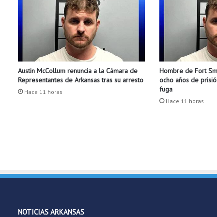
n
l
e
p
r
e
Austin McCollum renuncia a la Cámara de
Hombre de Fort Smi
o
Representantes de Arkansas tras su arresto
ocho años de prisió
c
fuga
u
Hace 11 horas
Hace 11 horas
p
a
q
u
e
e
l
m
a
n
d
NOTICIAS ARKANSAS
a