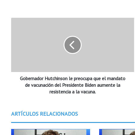
G
o
b
e
r
n
a
d
o
Gobernador Hutchinson le preocupa que el mandato
r
H
de vacunación del Presidente Biden aumente la
u
resistencia a la vacuna.
t
c
h
ARTÍCULOS RELACIONADOS
i
n
s
o