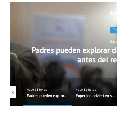
Rea
N
Hace
Expertos advierten sobre ri
aspirad
Hace 11 horas
Hace 11 horas
Padres pueden explorar diferentes opciones escolares antes del regreso a clases
Expertos advierten sobre riesgos de privacidad al utilizar aspiradoras robot
Autoridades investigan brote de salmonela posiblemente vinculado a chiles jalapeños