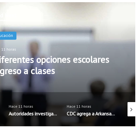
d Next
oticias
 11 horas
esgos de privacidad al utilizar
oras robot
Hace 11 horas
Hace 11 horas
Hace 11
CDC agrega a Arkansas y otros cinco estados a la lista de afectados por brote de ciclosporiasis
Boys & Girls Club de Rogers fortalece apoyo a familias latinas ante el regreso a clases