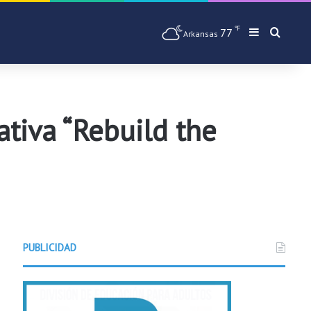
℉
77
Barra later
Busqu
Arkansas
ativa “Rebuild the
PUBLICIDAD