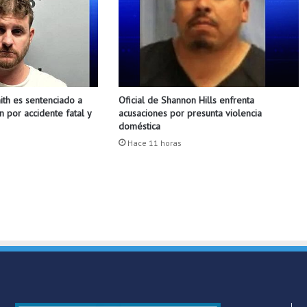
l
a
v
i
d
a
th es sentenciado a
Oficial de Shannon Hills enfrenta
d
n por accidente fatal y
acusaciones por presunta violencia
e
doméstica
u
Hace 11 horas
n
a
p
e
r
s
o
n
a
d
e
F