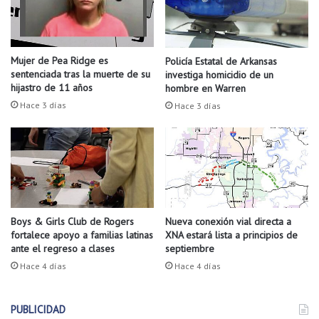
 Completa una solicitud de asistencia de FEMA;
d
e
o
 FEMA puede confirmar su identidad;
r
l
g
 La vivienda donde vive la mayor parte del año está ubicada
o
í
Mujer de Pea Ridge es
Policía Estatal de Arkansas
en el área declarada de desastre;
q
a
sentenciada tras la muerte de su
investiga homicidio de un
 FEMA confirma los daños por desastre luego de una
u
a
hijastro de 11 años
hombre en Warren
e
inspección o según documentos que usted envíe; y
l
Hace 3 días
Hace 3 días
s
9
 Usted solicita asistencia de FEMA mientras esté disponible
e
9
la asistencia para necesidades graves y la asistencia
s
p
para personas desplazadas.
a
o
b
r
e
c
d
i
e
e
Nueva conexión vial directa a
Boys & Girls Club de Rogers
l
XNA estará lista a principios de
fortalece apoyo a familias latinas
n
septiembre
ante el regreso a clases
a
t
m
o
Hace 4 días
Hace 4 días
a
d
n
e
o
PUBLICIDAD
l