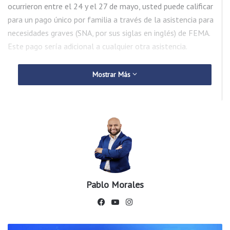
ocurrieron entre el 24 y el 27 de mayo, usted puede calificar
para un pago único por familia a través de la asistencia para
necesidades graves (SNA, por sus siglas en inglés) de FEMA.
Este pago sería adicional a cualquier otra asistencia.
SNA es dinero para pagar por suministros de emergencia como
Mostrar Más
agua, alimentos, primeros auxilios, suministros para la
lactancia, fórmula para infantes, pañales, artículos de higiene
personal o combustible para el transporte. Está disponible en
todos los desastres declarados que incluyan Asistencia
Individual y está disponible para los sobrevivientes elegibles
que presenten su solicitud dentro de los primeros 30 días
después de que se declaró el desastre. Para calificar para SNA,
debe informar en su solicitud a FEMA que está desplazado,
Pablo Morales
necesita alojamiento o tiene otros costos de emergencia.
Fac
You
Ins
ebo
Tub
tag
Otro beneficio nuevo es la asistencia para personas
ok
e
ram