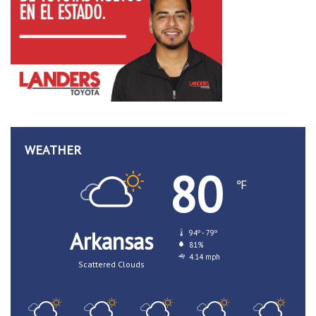
WEATHER
80
℉
Arkansas
94º - 79º
81%
4.14 mph
Scattered Clouds