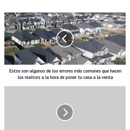
E
s
t
o
s
s
o
n
a
Estos son algunos de los errores más comunes que hacen
l
g
los realtors a la hora de poner tu casa a la venta
u
n
A
o
r
s
r
d
e
e
s
l
t
o
a