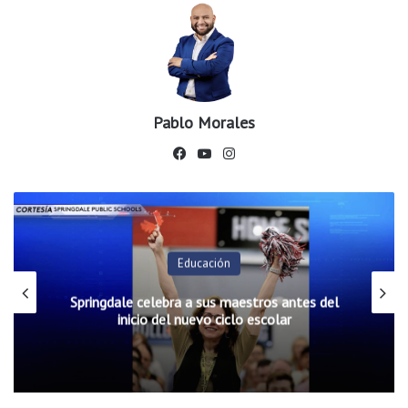
Pablo Morales
Fac
You
Ins
ebo
Tub
tag
ok
e
ram
Educación
Springdale celebra a sus maestros antes del
inicio del nuevo ciclo escolar