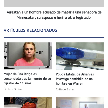
s
n
e
a
r
Arrestan a un hombre acusado de matar a una senadora de
u
r
n
Minnesota y su esposo e herir a otro legislador
o
h
r
o
ARTÍCULOS RELACIONADOS
e
m
s
b
m
r
á
e
s
a
c
c
o
u
m
s
u
a
Mujer de Pea Ridge es
Policía Estatal de Arkansas
n
d
sentenciada tras la muerte de su
investiga homicidio de un
e
o
hijastro de 11 años
hombre en Warren
s
d
Hace 3 días
Hace 3 días
q
e
u
m
e
a
h
t