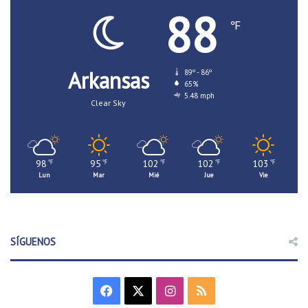
88
℉
Arkansas
89º - 86º
65%
5.48 mph
Clear Sky
98
95
102
102
103
℉
℉
℉
℉
℉
Lun
Mar
Mié
Jue
Vie
SÍGUENOS
F
X
I
R