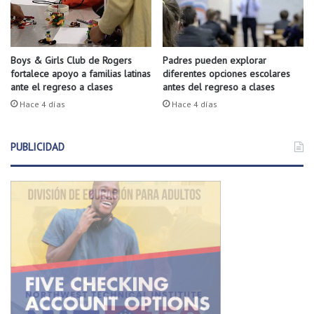
a
a
c
r
e
a
n
u
Boys & Girls Club de Rogers
Padres pueden explorar
l
fortalece apoyo a familias latinas
diferentes opciones escolares
n
ante el regreso a clases
antes del regreso a clases
o
a
s
s
Hace 4 días
Hace 4 días
r
e
e
n
a
PUBLICIDAD
a
l
d
t
o
o
r
r
a
s
d
a
e
l
M
a
i
h
n
o
n
r
e