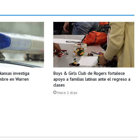
s
u
j
e
t
o
s
e
s
t
á
Boys & Girls Club de Rogers fortalece
rkansas investiga
n
apoyo a familias latinas ante el regreso a
ombre en Warren
t
clases
r
Hace 2 días
a
s
l
a
s
r
e