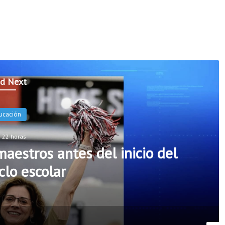
d Next
Noticias
Hace 22 horas
ogers incorporarán cinco nuevos
de seguridad escolar