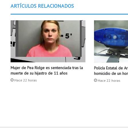
n
ARTÍCULOS RELACIONADOS
o
z
c
a
m
o
s
c
ó
m
Mujer de Pea Ridge es sentenciada tras la
Policía Estatal de A
o
muerte de su hijastro de 11 años
homicidio de un h
p
o
Hace 22 horas
Hace 22 horas
d
e
m
o
s
p
r