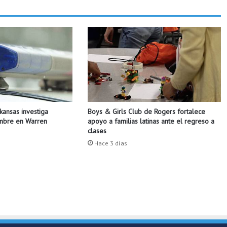
p
e
r
d
i
d
o
.
Boys & Girls Club de Rogers fortalece
rkansas investiga
apoyo a familias latinas ante el regreso a
ombre en Warren
clases
Hace 3 días