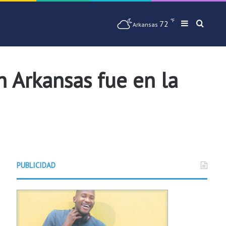
℉
72
Barra later
Busqu
Arkansas
 Arkansas fue en la
PUBLICIDAD