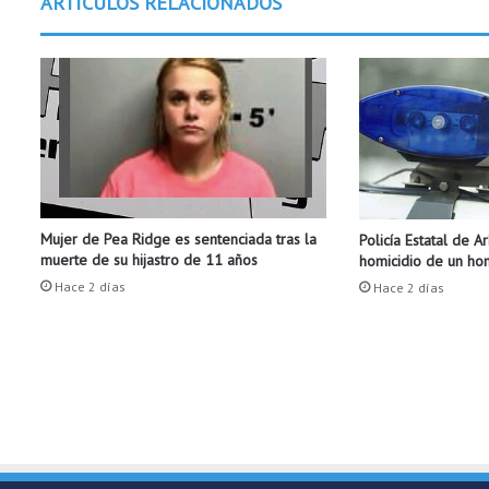
ARTÍCULOS RELACIONADOS
r
m
e
n
s
a
j
e
s
d
Mujer de Pea Ridge es sentenciada tras la
Policía Estatal de A
e
muerte de su hijastro de 11 años
homicidio de un h
t
Hace 2 días
e
Hace 2 días
x
t
o
a
l
m
a
n