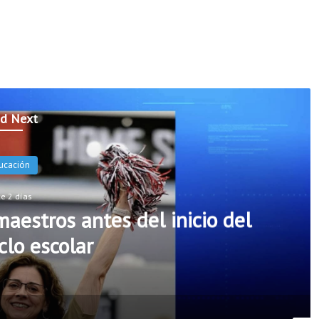
d Next
Noticias
Hace 2 días
gers incorporarán cinco nuevos
e seguridad escolar