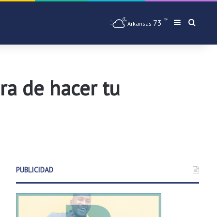
℉
73
Barra later
Busqu
Arkansas
ra de hacer tu
PUBLICIDAD