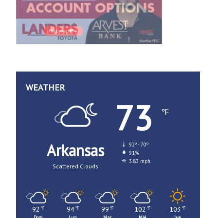
WEATHER
73
℉
Arkansas
92º - 70º
91%
3.83 mph
Scattered Clouds
92
94
99
102
103
℉
℉
℉
℉
℉
Dom
Lun
Mar
Mié
Jue