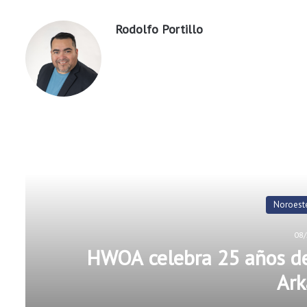
Rodolfo Portillo
Rea
omunidad en
Arvest Bank