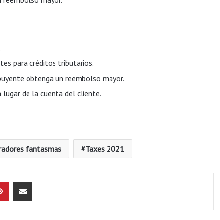
un reembolso mayor.
.
tes para créditos tributarios.
ribuyente obtenga un reembolso mayor.
 lugar de la cuenta del cliente.
radores fantasmas
Taxes 2021
Pinterest
Compartir por Email