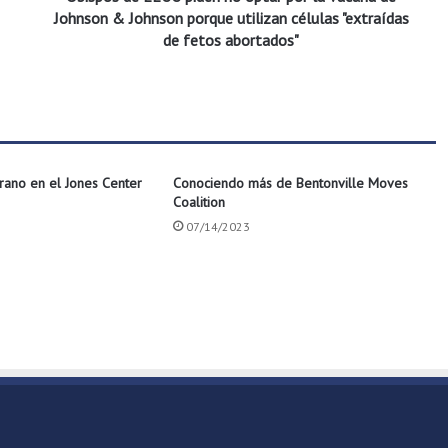
E
Johnson & Johnson porque utilizan células "extraídas
U
de fetos abortados"
U
p
i
d
e
n
ano en el Jones Center
Conociendo más de Bentonville Moves
n
Coalition
o
o
07/14/2023
p
t
a
r
p
o
r
l
a
v