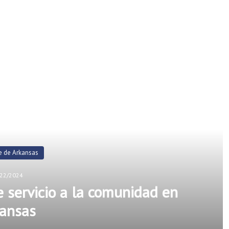
d Next
Spotlight Latino
07/23/2024
 cuenta con varias opciones que te
mejorar tus finanzas