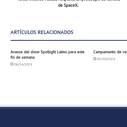
n
de SpaceX.
t
o
f
a
ARTÍCULOS RELACIONADOS
l
l
i
Avance del show Spotlight Latino para este
Campamento de ver
d
fin de semana
o
05/30/2024
:
06/14/2024
e
x
p
l
o
t
a
u
n
p