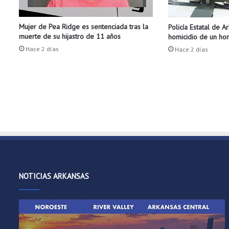
a
l
Mujer de Pea Ridge es sentenciada tras la
Policía Estatal de A
o
muerte de su hijastro de 11 años
homicidio de un h
s
d
Hace 2 días
Hace 2 días
e
n
a
v
i
d
a
d
?
W
a
NOTICIAS ARKANSAS
l
m
a
r
t