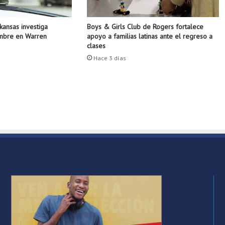
l
o
Boys & Girls Club de Rogers fortalece
rkansas investiga
s
apoyo a familias latinas ante el regreso a
ombre en Warren
R
clases
a
Hace 3 días
z
o
r
b
a
c
k
s
c
a
y
e
r
o
n
c