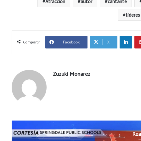
Atracción
autor
cantante
líderes
LinkedIn
Facebook
X
Compartir
Zuzuki Monarez
Rea