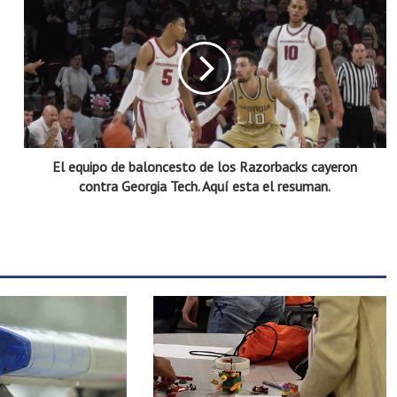
l
e
q
u
i
p
o
d
El equipo de baloncesto de los Razorbacks cayeron
e
b
contra Georgia Tech. Aquí esta el resuman.
a
l
o
n
c
e
s
t
o
d
e