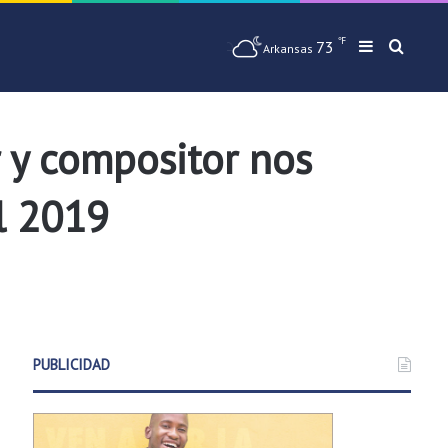
℉
73
Barra later
Busqu
Arkansas
r y compositor nos
l 2019
PUBLICIDAD