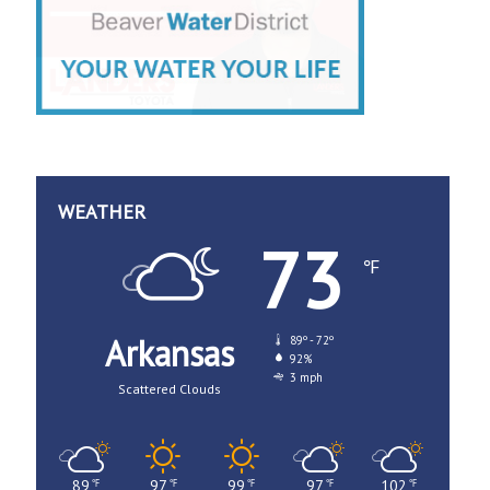
WEATHER
73
℉
Arkansas
89º - 72º
92%
3 mph
Scattered Clouds
89
97
99
97
102
℉
℉
℉
℉
℉