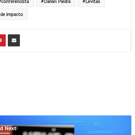
conferencista
Daniel Piedra
Levitas
 de impacto
Pinterest
Compartir por Email
d Next