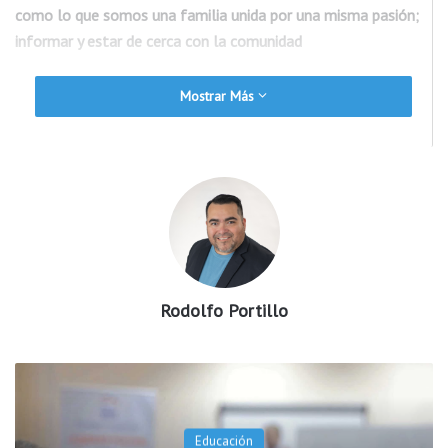
como lo que somos una familia unida por una misma pasión;
informar y estar de cerca con la comunidad
Felices fiestas
Mostrar Más
Rodolfo portillo
Noticias Arkansas
Gratitud
Rodolfo Portillo
Univisión Arkansas
Rodolfo Portillo
Noticias