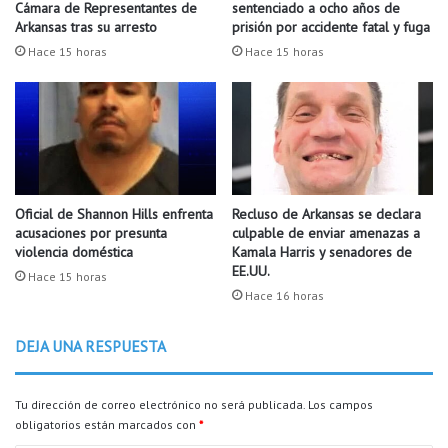
k
d
Cámara de Representantes de
sentenciado a ocho años de
e
Arkansas tras su arresto
prisión por accidente fatal y fuga
u
Hace 15 horas
Hace 15 horas
n
a
s
e
x
t
a
Oficial de Shannon Hills enfrenta
Recluso de Arkansas se declara
p
acusaciones por presunta
culpable de enviar amenazas a
e
violencia doméstica
Kamala Harris y senadores de
r
EE.UU.
s
Hace 15 horas
Hace 16 horas
o
n
a
DEJA UNA RESPUESTA
e
n
A
Tu dirección de correo electrónico no será publicada.
Los campos
r
obligatorios están marcados con
*
k