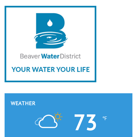
WEATHER
73
℉