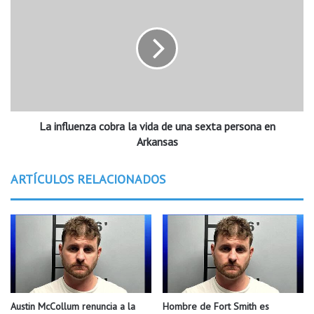
e
a
2
i
0
n
1
f
9
l
e
u
n
e
N
n
o
La influenza cobra la vida de una sexta persona en
z
r
a
Arkansas
t
c
h
o
ARTÍCULOS RELACIONADOS
L
b
i
r
t
a
t
l
l
a
e
v
R
i
o
d
c
a
Austin McCollum renuncia a la
Hombre de Fort Smith es