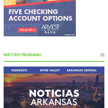
o
s
.
NUESTROS PROGRAMAS