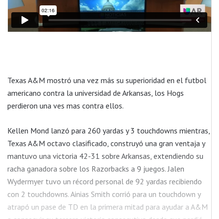
Texas A&M mostró una vez más su superioridad en el futbol
americano contra la universidad de Arkansas, los Hogs
perdieron una ves mas contra ellos.
Kellen Mond lanzó para 260 yardas y 3 touchdowns mientras,
Texas A&M octavo clasificado, construyó una gran ventaja y
mantuvo una victoria 42-31 sobre Arkansas, extendiendo su
racha ganadora sobre los Razorbacks a 9 juegos. Jalen
Wydermyer tuvo un récord personal de 92 yardas recibiendo
con 2 touchdowns. Ainias Smith corrió para un touchdown y
atrapó un pase de TD en la primera mitad para ayudar a A&M