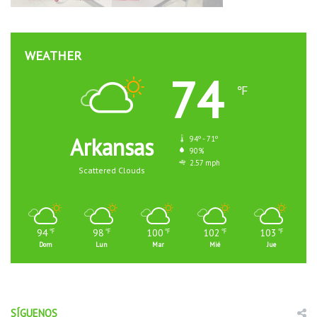
WEATHER
74
℉
Arkansas
94º - 71º
90%
2.57 mph
Scattered Clouds
94
98
100
102
103
℉
℉
℉
℉
℉
Dom
Lun
Mar
Mié
Jue
SÍGUENOS