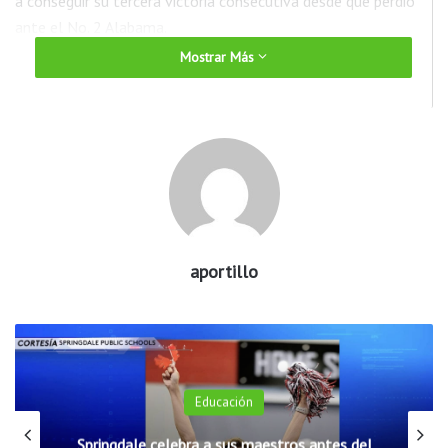
a conseguir su tercera victoria consecutiva desde que perdió
ante el No. 2 Alabama.
Mostrar Más
Por primera vez desde la temporada 1946-47, la universidad
de Arkansas jugará la universidad Central Arkansas de Conway
esto en el
baloncesto masculino. El juego está programado
para el 12 de diciembre de 2020 y se disputará en Bud Walton
Arena.
Los Razorbacks tienen marca de 6-0 de todos los tiempos
contra los Bears, incluido un récord de 3-0 en partidos
aportillo
jugados en Fayetteville.
La serie se remonta a la primera temporada de baloncesto de
Arkansas. Los equipos se enfrentaron en días consecutivos
durante la temporada 1923-24 (11 y 12 de enero) en
Educación
Fayetteville con los Razorbacks ganando 62-27 y 34-14,
respectivamente.
Springdale celebra a sus maestros antes del