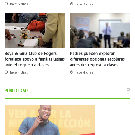
l
n
Hace 3 días
Hace 3 días
d
u
í
e
a
s
e
t
n
r
N
o
o
R
r
e
Boys & Girls Club de Rogers
Padres pueden explorar
t
fortalece apoyo a familias latinas
diferentes opciones escolares
s
ante el regreso a clases
antes del regreso a clases
h
u
L
m
Hace 4 días
Hace 4 días
i
e
t
n
PUBLICIDAD
t
d
l
e
e
S
R
u
o
c
c
e
k
s
.