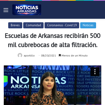
Menú
Breves
Comunidad
Coronavirus - Covid 19
Noticias
Escuelas de Arkansas recibirán 500
mil cubrebocas de alta filtración.
aportillo
08/20/2021
Menos de un Mínuto