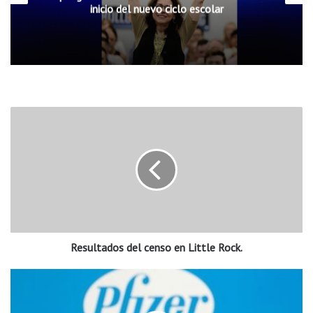
inicio del nuevo ciclo escolar
R
e
s
u
l
t
a
d
o
Resultados del censo en Little Rock.
s
d
e
L
l
a
c
F