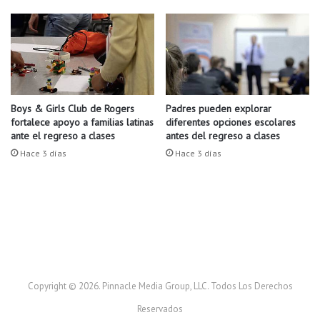
d
l
a
v
a
c
u
n
Boys & Girls Club de Rogers
Padres pueden explorar
fortalece apoyo a familias latinas
diferentes opciones escolares
a
ante el regreso a clases
antes del regreso a clases
P
f
Hace 3 días
Hace 3 días
i
z
e
r
.
Copyright © 2026. Pinnacle Media Group, LLC. Todos Los Derechos
Reservados