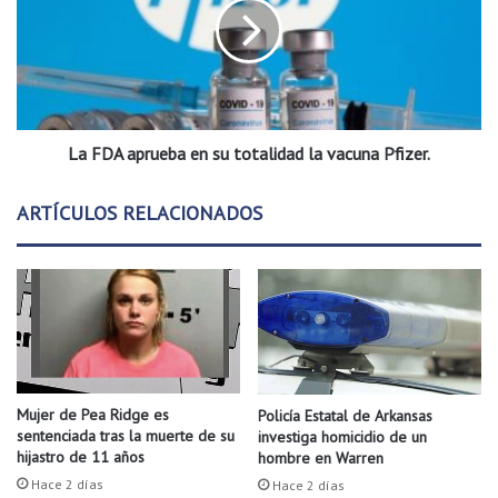
e
D
n
A
s
a
o
p
e
r
n
u
L
La FDA aprueba en su totalidad la vacuna Pfizer.
e
i
b
t
a
ARTÍCULOS RELACIONADOS
t
e
l
n
e
s
R
u
o
t
c
o
k
t
.
a
l
Mujer de Pea Ridge es
Policía Estatal de Arkansas
i
sentenciada tras la muerte de su
investiga homicidio de un
d
hijastro de 11 años
hombre en Warren
a
Hace 2 días
Hace 2 días