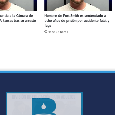
d
a
nuncia a la Cámara de
Hombre de Fort Smith es sentenciado a
s
rkansas tras su arresto
ocho años de prisión por accidente fatal y
m
fuga
i
Hace 22 horas
g
r
a
t
o
r
i
a
s
p
r
o
p
u
e
s