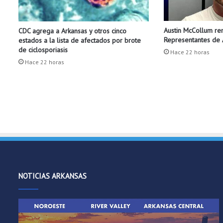
o
s
Austin McCollum re
CDC agrega a Arkansas y otros cinco
p
Representantes de A
estados a la lista de afectados por brote
o
de ciclosporiasis
r
Hace 22 horas
Hace 22 horas
r
o
b
o
s
y
v
a
n
d
a
NOTICIAS ARKANSAS
l
i
s
m
o