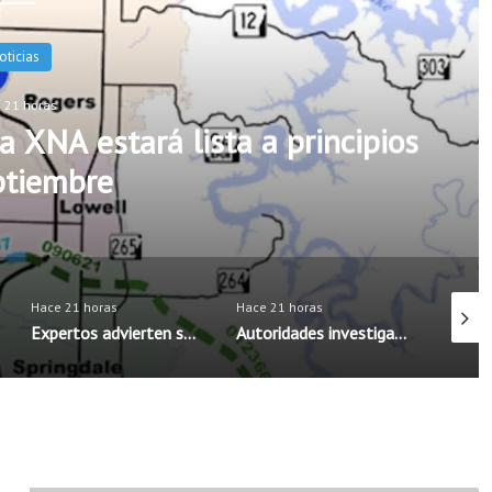
ucación
 21 horas
ferentes opciones escolares
egreso a clases
Hace 21 horas
Hace 21 horas
Hace 21
Autoridades investigan brote de salmonela posiblemente vinculado a chiles jalapeños
Boys & Girls Club de Rogers fortalece apoyo a familias latinas ante el regreso a clases