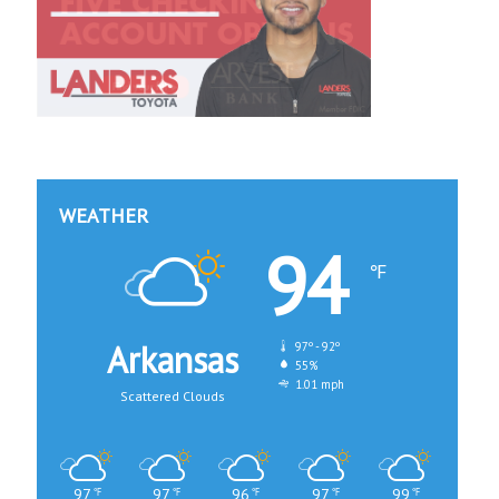
WEATHER
94
℉
Arkansas
97º - 92º
55%
1.01 mph
Scattered Clouds
97
97
96
97
99
℉
℉
℉
℉
℉