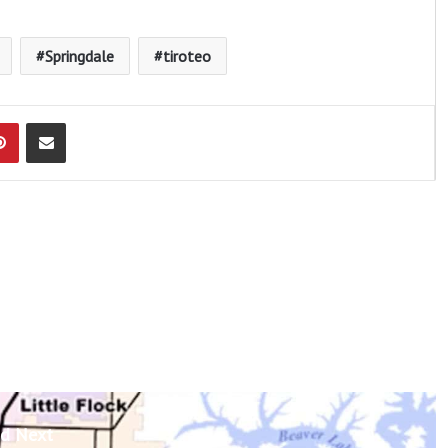
Springdale
tiroteo
Pinterest
Compartir por Email
d Next