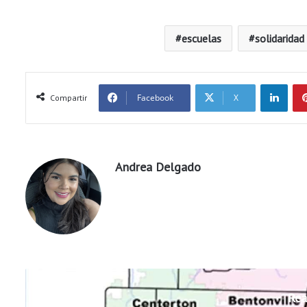
escuelas
solidaridad
LinkedIn
Facebook
X
Compartir
Andrea Delgado
Rea