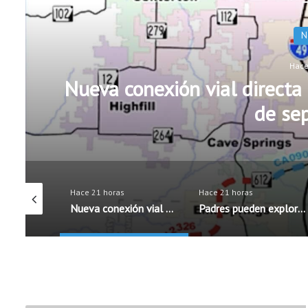
Ed
Hace
Padres pueden explorar di
antes del r
Hace 21 horas
Hace 21 horas
Nueva conexión vial directa a XNA estará lista a principios de septiembre
Padres pueden explorar diferentes opciones escolares antes del regreso a clases
Expertos advierten sobre riesgos de privacidad al utilizar aspiradoras robot