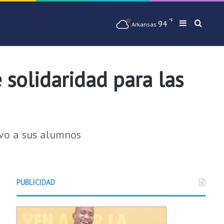
℉
94
Barra later
Busqu
Arkansas
 solidaridad para las
vo a sus alumnos
PUBLICIDAD