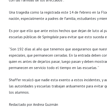
con las familias de los afectados”.
Una tragedia como la registrada este 14 de febrero en la Flori
nación, especialmente a padres de familia, estudiantes y mie
Es por que ello que ante estos hechos que dejan de luto al pa
escuelas públicas de Springdale para evitar que esto suceda 
“Son 192 días al año que tenemos que asegurarnos que nuest
especiales, que permanecen cerradas. En la entrada deben co
quien es antes de dejarlos pasar, luego pasan y deben mostrar
permanecen en servicio todo el tiempo en las escuelas. “
Shaffer
recalcó que nadie esta exento a estos incidentes, y a
las autoridades y escuelas trabajan arduamente para evitar q
los alumnos.
Redactado por Andrea Guzmán