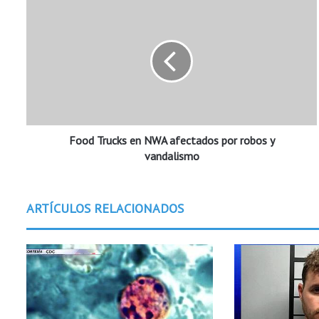
F
o
o
d
T
r
u
c
k
Food Trucks en NWA afectados por robos y
s
e
vandalismo
n
N
W
ARTÍCULOS RELACIONADOS
A
a
f
e
c
t
a
d