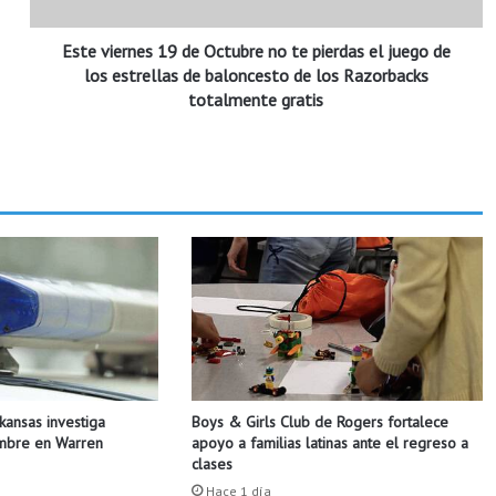
r
n
Este viernes 19 de Octubre no te pierdas el juego de
e
s
los estrellas de baloncesto de los Razorbacks
1
totalmente gratis
9
d
e
O
c
t
u
b
r
e
n
o
t
Boys & Girls Club de Rogers fortalece
rkansas investiga
e
apoyo a familias latinas ante el regreso a
ombre en Warren
p
clases
i
Hace 1 día
e