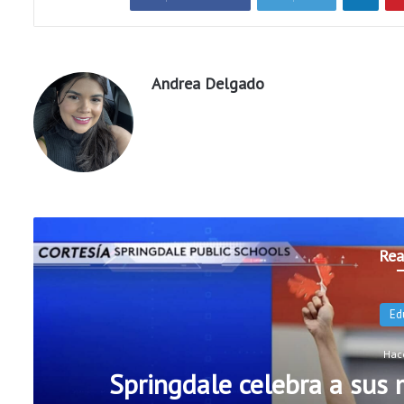
Andrea Delgado
Rea
Educación
Hace 9 horas
 sus maestros antes del inicio del