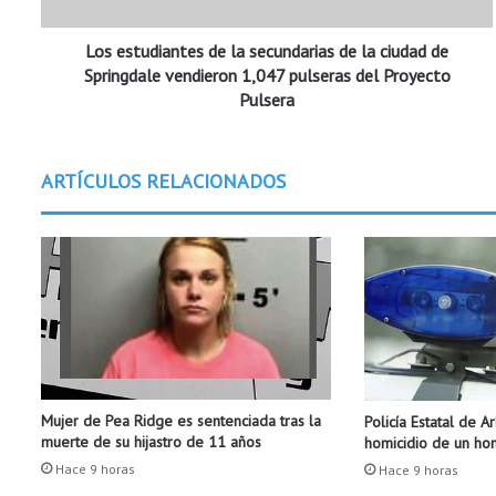
d
i
Los estudiantes de la secundarias de la ciudad de
a
n
Springdale vendieron 1,047 pulseras del Proyecto
t
Pulsera
e
s
d
ARTÍCULOS RELACIONADOS
e
l
a
s
e
c
u
n
d
a
Mujer de Pea Ridge es sentenciada tras la
Policía Estatal de A
r
muerte de su hijastro de 11 años
homicidio de un h
i
a
Hace 9 horas
Hace 9 horas
s