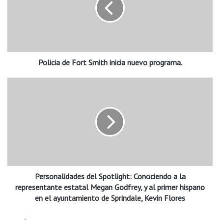
c
i
a
d
e
Policia de Fort Smith inicia nuevo programa.
F
o
r
P
t
e
S
r
m
s
i
o
t
n
h
a
i
l
n
i
i
Personalidades del Spotlight: Conociendo a la
d
c
a
representante estatal Megan Godfrey, y al primer hispano
i
d
en el ayuntamiento de Sprindale, Kevin Flores
a
e
n
s