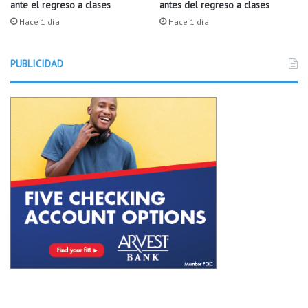
ante el regreso a clases
antes del regreso a clases
d
o
Hace 1 día
Hace 1 día
a
l
PUBLICIDAD
a
r
e
p
r
e
s
e
n
t
a
n
t
e
e
s
t