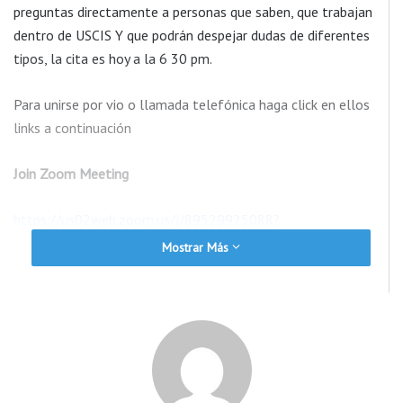
preguntas directamente a personas que saben, que trabajan
dentro de USCIS Y que podrán despejar dudas de diferentes
tipos, la cita es hoy a la 6 30 pm.
Para unirse por vio o llamada telefónica haga click en ellos
links a continuación
Join Zoom Meeting
https://us02web.zoom.us/j/89529925088?
pwd=OElYWmg4aVpwbUxrUEZXR0R0TmpPQT09
Mostrar Más
Meeting ID: 895 2992 5088
Passcode: 415628