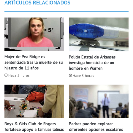
ARTÍCULOS RELACIONADOS
u
d
e
e
v
l
o
S
p
p
r
o
o
t
g
l
r
i
Mujer de Pea Ridge es
Policía Estatal de Arkansas
a
g
sentenciada tras la muerte de su
investiga homicidio de un
m
h
hijastro de 11 años
hombre en Warren
a
t
Hace 5 horas
Hace 5 horas
.
:
C
o
n
o
c
i
e
Boys & Girls Club de Rogers
Padres pueden explorar
n
fortalece apoyo a familias latinas
diferentes opciones escolares