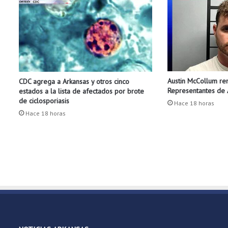
a
L
i
t
t
l
e
Austin McCollum re
CDC agrega a Arkansas y otros cinco
R
Representantes de A
estados a la lista de afectados por brote
o
de ciclosporiasis
c
Hace 18 horas
Hace 18 horas
k
r
e
g
i
s
t
r
ó
c
i