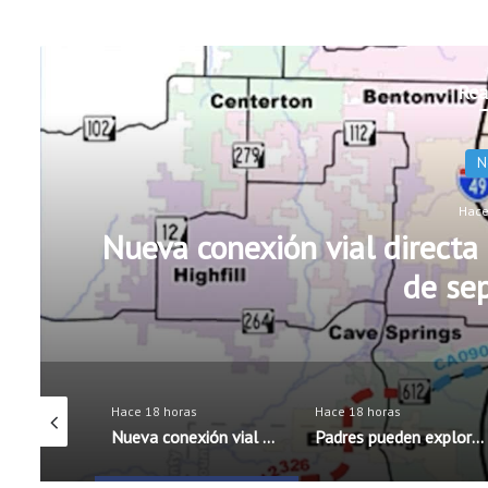
Rea
Ed
Hace
Padres pueden explorar di
antes del re
Hace 18 horas
Hace 18 horas
Nueva conexión vial directa a XNA estará lista a principios de septiembre
Padres pueden explorar diferentes opciones escolares antes del regreso a clases
Expertos advierten sobre riesgos de privacidad al utilizar aspiradoras robot