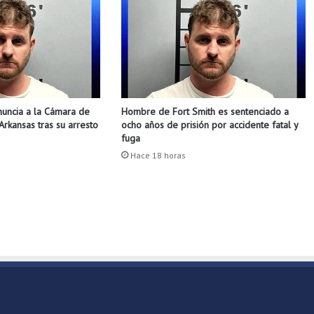
c
o
e
n
B
e
n
nuncia a la Cámara de
Hombre de Fort Smith es sentenciado a
t
rkansas tras su arresto
ocho años de prisión por accidente fatal y
o
fuga
n
Hace 18 horas
v
i
l
l
e
b
r
i
n
d
a