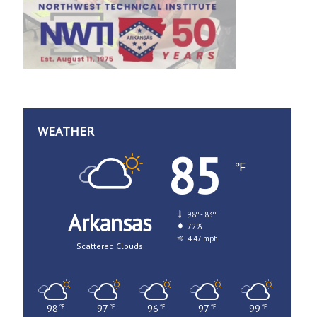
WEATHER
85
℉
Arkansas
98º - 83º
72%
4.47 mph
Scattered Clouds
98
97
96
97
99
℉
℉
℉
℉
℉