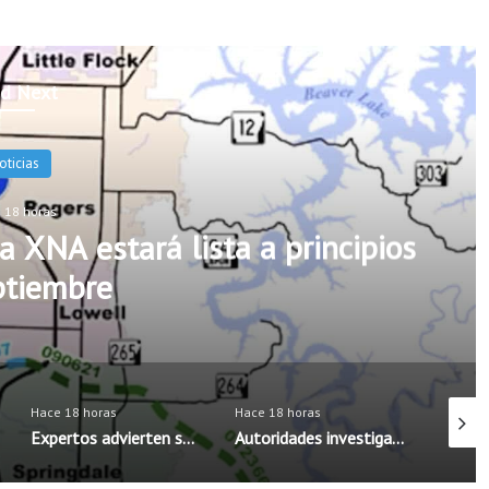
d Next
ucación
 18 horas
ferentes opciones escolares
greso a clases
Hace 18 horas
Hace 18 horas
Hace 18
Autoridades investigan brote de salmonela posiblemente vinculado a chiles jalapeños
Boys & Girls Club de Rogers fortalece apoyo a familias latinas ante el regreso a clases