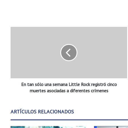
E
n
t
a
n
s
ó
l
o
En tan sólo una semana Little Rock registró cinco
u
n
muertes asociadas a diferentes crímenes
a
s
e
ARTÍCULOS RELACIONADOS
m
a
n