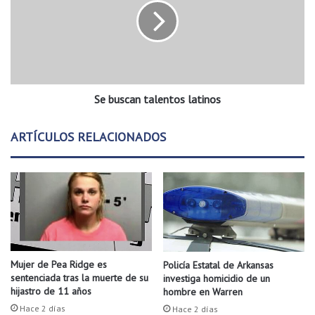
u
u
r
s
a
c
e
a
n
n
e
t
l
Se buscan talentos latinos
a
J
l
a
e
ARTÍCULOS RELACIONADOS
r
n
d
t
í
o
n
s
l
B
a
o
t
t
i
á
n
Mujer de Pea Ridge es
Policía Estatal de Arkansas
n
o
sentenciada tras la muerte de su
investiga homicidio de un
i
s
hijastro de 11 años
hombre en Warren
c
Hace 2 días
Hace 2 días