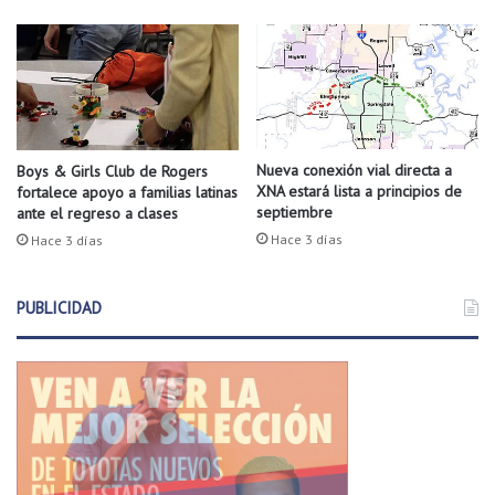
o
d
e
O
z
a
r
k
Nueva conexión vial directa a
Boys & Girls Club de Rogers
XNA estará lista a principios de
fortalece apoyo a familias latinas
s
septiembre
ante el regreso a clases
Hace 3 días
Hace 3 días
PUBLICIDAD