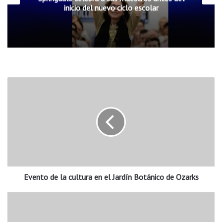
inicio del nuevo ciclo escolar
E
v
e
n
t
o
d
e
l
Evento de la cultura en el Jardín Botánico de Ozarks
a
c
u
S
l
e
t
b