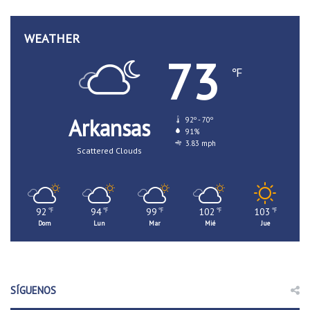
WEATHER
73
℉
Arkansas
92º - 70º
91%
3.83 mph
Scattered Clouds
92
94
99
102
103
℉
℉
℉
℉
℉
Dom
Lun
Mar
Mié
Jue
SÍGUENOS