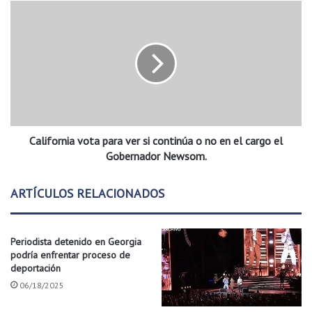
s
C
m
a
u
l
l
i
t
f
a
o
r
r
á
n
h
i
a
California vota para ver si continúa o no en el cargo el
a
s
v
Gobernador Newsom.
t
o
a
t
ARTÍCULOS RELACIONADOS
c
a
o
p
n
a
$
Periodista detenido en Georgia
r
podría enfrentar proceso de
3
a
deportación
m
v
i
06/18/2025
e
l
r