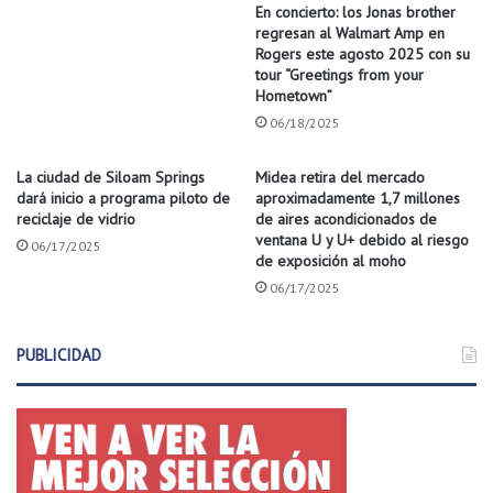
d
s
En concierto: los Jonas brother
ó
i
regresan al Walmart Amp en
l
c
Rogers este agosto 2025 con su
a
tour “Greetings from your
o
Hometown”
r
n
e
t
06/18/2025
s
i
a
n
La ciudad de Siloam Springs
Midea retira del mercado
p
ú
dará inicio a programa piloto de
aproximadamente 1,7 millones
a
a
reciclaje de vidrio
de aires acondicionados de
s
o
ventana U y U+ debido al riesgo
06/17/2025
a
n
de exposición al moho
j
o
06/17/2025
e
e
r
n
o
e
PUBLICIDAD
s
l
r
c
e
a
b
r
e
g
l
o