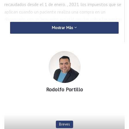
recaudados desde el 1 de enero. , 2021 los impuestos que se
aplican cuando un paciente realiza una compra en un
dispensario son un impuesto estatal regular sobre las ventas
al 6.5% y un impuesto de privilegio al 4.0%.
Mostrar Más
BUSCAN PRESUNTO HOMICIDA EN EL CONDADO PULASKI
Este pasado jueves 8 de septiembre ocurrió un tiroteo en la
cuadra 2000 de Ivy Chapel road en Little Rock. un hombre fue
encontrado con varias heridas de bala en la carretera,
Rodolfo Portillo
lastimosamente nada se pudo hacer pues ya estaba muerto,
los agentes de la ley ahora están tratando de localizar el
camión y un remolque robados a la víctima del homicidio, el
vehículo es un Ford F150 rojo de 2001 con un letrero en el
lado del conductor que dice: Dunn Right Lawn service.
Breves