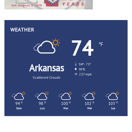
WEATHER
74
℉
Arkansas
94º - 71º
90%
2.57 mph
Scattered Clouds
94
98
100
102
103
℉
℉
℉
℉
℉
Dom
Lun
Mar
Mié
Jue