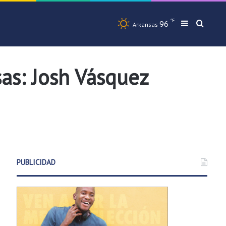
℉
96
Barra later
Busqu
Arkansas
as: Josh Vásquez
PUBLICIDAD