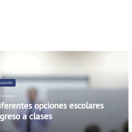
d Next
ucación
e 2 horas
ferentes opciones escolares
greso a clases