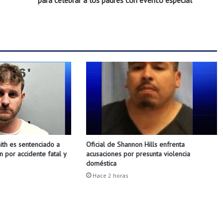
para celebrar a los padres con evento especial
E
l
S
a
l
v
a
d
o
r
e
n
S
th es sentenciado a
Oficial de Shannon Hills enfrenta
p
n por accidente fatal y
acusaciones por presunta violencia
r
doméstica
i
Hace 2 horas
n
g
d
a
l