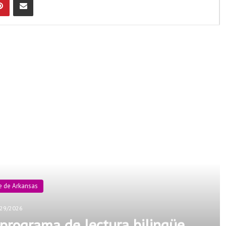
d Next
e de Arkansas
29/2026
 programa de lectura bilingüe