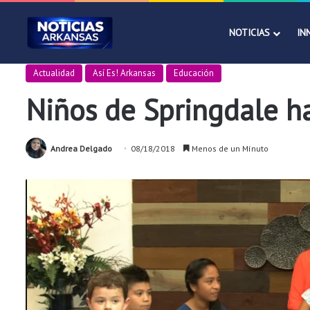
NOTICIAS
IN
Actualidad
Así Es! Arkansas
Educación
Niños de Springdale ha
Andrea Delgado
08/18/2018
Menos de un Mínuto