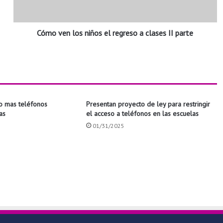
n
l
o
Cómo ven los niños el regreso a clases II parte
s
n
i
ñ
o
s
e
o mas teléfonos
Presentan proyecto de ley para restringir
l
las
el acceso a teléfonos en las escuelas
r
01/31/2025
e
g
r
e
s
o
a
c
l
a