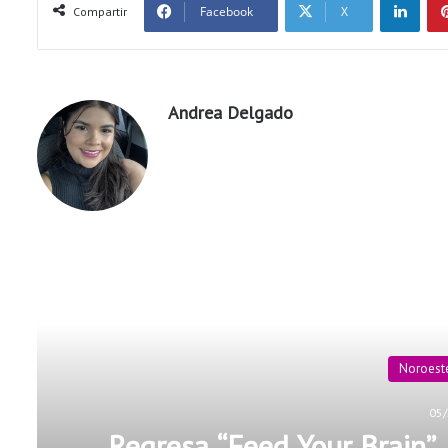
Facebook
X
Compartir
Andrea Delgado
Rea
Noroest
05/
Regresa “Feed Your Brain”,