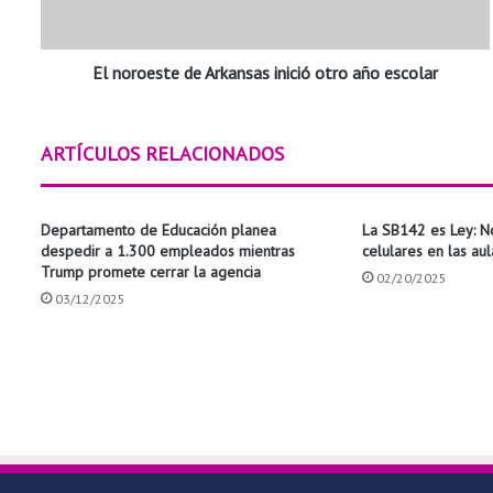
e
s
t
El noroeste de Arkansas inició otro año escolar
e
d
e
A
ARTÍCULOS RELACIONADOS
r
k
a
Departamento de Educación planea
La SB142 es Ley: N
n
despedir a 1.300 empleados mientras
celulares en las au
s
Trump promete cerrar la agencia
02/20/2025
a
03/12/2025
s
i
n
i
c
i
ó
o
t