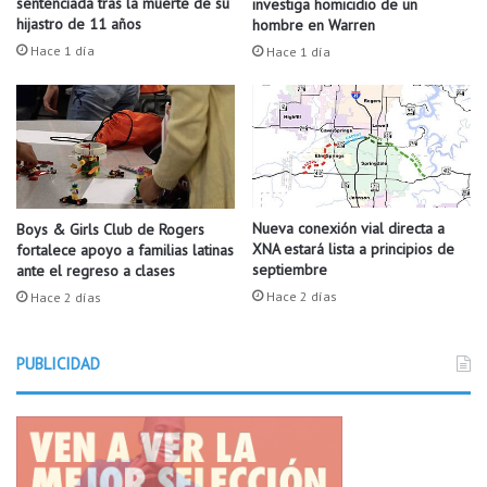
sentenciada tras la muerte de su
investiga homicidio de un
s
M
hijastro de 11 años
hombre en Warren
h
a
Hace 1 día
Hace 1 día
i
m
j
a
o
s
s
U
n
i
d
Nueva conexión vial directa a
a
Boys & Girls Club de Rogers
XNA estará lista a principios de
fortalece apoyo a familias latinas
s
septiembre
ante el regreso a clases
Hace 2 días
Hace 2 días
PUBLICIDAD