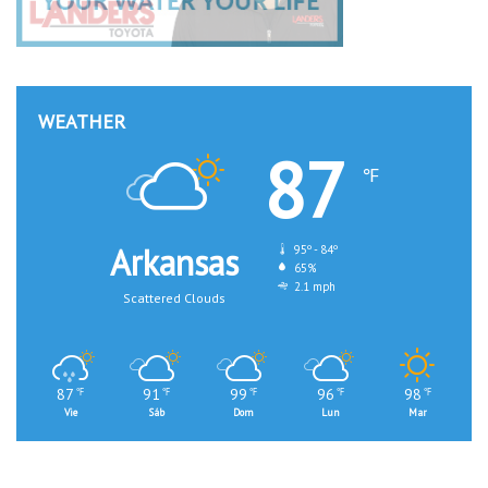
WEATHER
87
℉
Arkansas
95º - 84º
65%
2.1 mph
Scattered Clouds
87
91
99
96
98
℉
℉
℉
℉
℉
Vie
Sáb
Dom
Lun
Mar