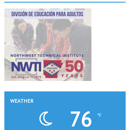
WEATHER
76
℉