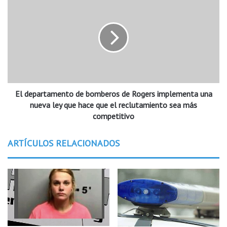
c
l
a
d
n
e
o
p
s
a
o
r
b
t
r
a
e
El departamento de bomberos de Rogers implementa una
m
r
e
nueva ley que hace que el reclutamiento sea más
u
n
competitivo
e
t
d
o
ARTÍCULOS RELACIONADOS
a
d
s
e
e
b
s
o
t
m
a
b
r
e
á
r