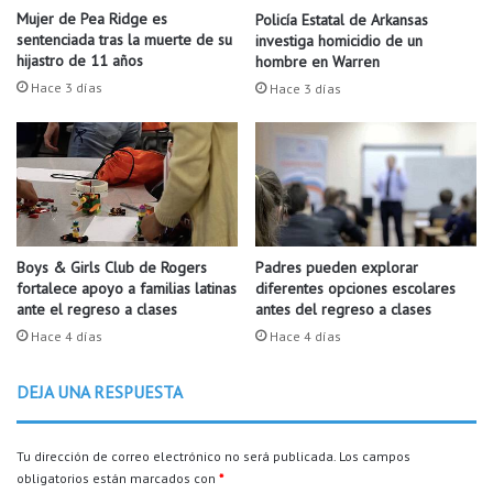
v
o
Mujer de Pea Ridge es
Policía Estatal de Arkansas
i
s
sentenciada tras la muerte de su
investiga homicidio de un
s
d
hijastro de 11 años
hombre en Warren
i
e
Hace 3 días
Hace 3 días
t
R
a
o
n
g
d
e
o
r
l
s
a
i
c
m
Boys & Girls Club de Rogers
Padres pueden explorar
i
p
fortalece apoyo a familias latinas
diferentes opciones escolares
u
ante el regreso a clases
antes del regreso a clases
l
d
e
Hace 4 días
Hace 4 días
a
m
d
e
DEJA UNA RESPUESTA
d
n
e
t
D
a
Tu dirección de correo electrónico no será publicada.
Los campos
a
u
obligatorios están marcados con
*
r