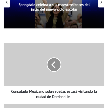
Springdale celebra a sus maestros antes del
inicio del nuevo ciclo escolar
C
o
n
s
u
l
a
d
o
Consulado Mexicano sobre ruedas estará visitando la
M
e
ciudad de Dardanelle...
x
i
E