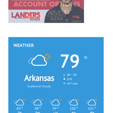
WEATHER
79
℉
Arkansas
89º - 78º
83%
4.07 mph
Scattered Clouds
89
98
99
100
101
℉
℉
℉
℉
℉
Sáb
Dom
Lun
Mar
Mié