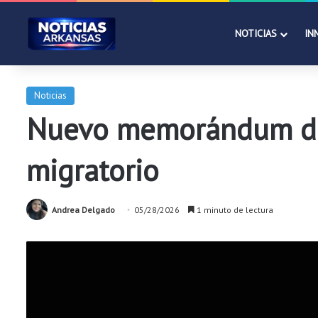
NOTICIAS
IN
Noticias
Nuevo memorándum de U
migratorio
Andrea Delgado
05/28/2026
1 minuto de lectura