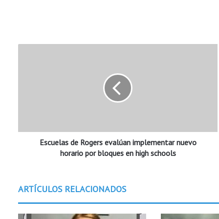
E
s
c
u
e
l
a
s
d
Escuelas de Rogers evalúan implementar nuevo
e
R
horario por bloques en high schools
o
g
e
ARTÍCULOS RELACIONADOS
r
s
e