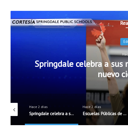
Rea
Ed
Hac
Springdale celebra a sus m
nuevo ci
Hace 2 días
Hace 2 días
Exalt Academy High School inicia ciclo escolar con nueva directora bilingüe
Springdale celebra a sus maestros antes del inicio del nuevo ciclo escolar
Escuelas Públicas de Rogers incorporarán cinco nuevos oficiales de seguridad escolar