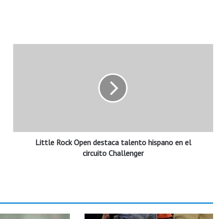
L
i
t
t
l
e
R
o
c
Little Rock Open destaca talento hispano en el
k
O
circuito Challenger
p
e
n
d
e
s