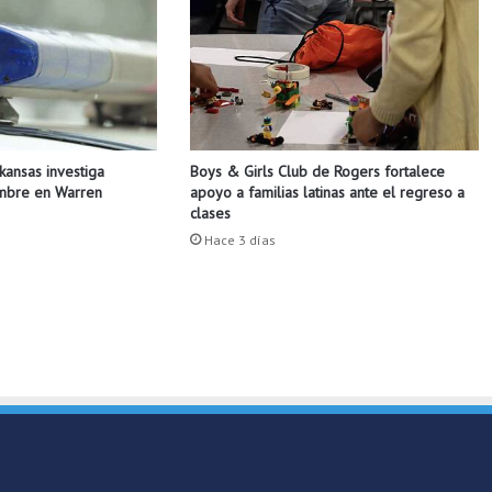
t
a
c
a
t
a
l
Boys & Girls Club de Rogers fortalece
rkansas investiga
e
apoyo a familias latinas ante el regreso a
ombre en Warren
n
clases
t
Hace 3 días
o
h
i
s
p
a
n
o
e
n
e