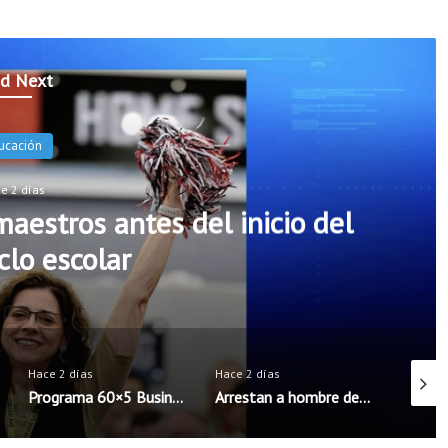
d Next
ucación
e 2 días
aestros antes del inicio del
clo escolar
Hace 2 días
Hace 2 días
Hace 2 
Programa 60×5 Business Accelerator llega por primera vez al noroeste de Arkansas
Arrestan a hombre de Rogers acusado de intentar concertar encuentro sexual con menores