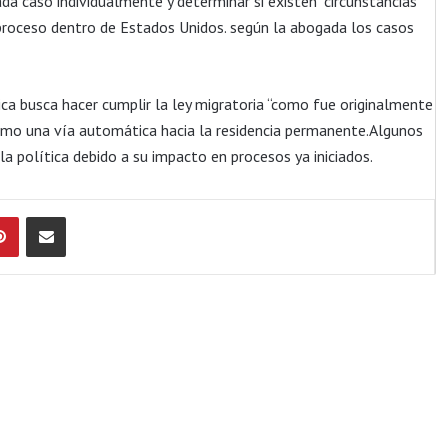
da caso individualmente y determinar si existen “circunstancias
l proceso dentro de Estados Unidos. según la abogada los casos
ca busca hacer cumplir la ley migratoria “como fue originalmente
como una vía automática hacia la residencia permanente.Algunos
a política debido a su impacto en procesos ya iniciados.
Pinterest
Compartir por Email