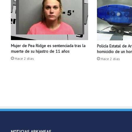
v
a
l
ú
a
n
i
Mujer de Pea Ridge es sentenciada tras la
Policía Estatal de A
m
muerte de su hijastro de 11 años
homicidio de un h
p
l
Hace 2 días
Hace 2 días
e
m
e
n
t
a
r
n
u
e
v
NOTICIAS ARKANSAS