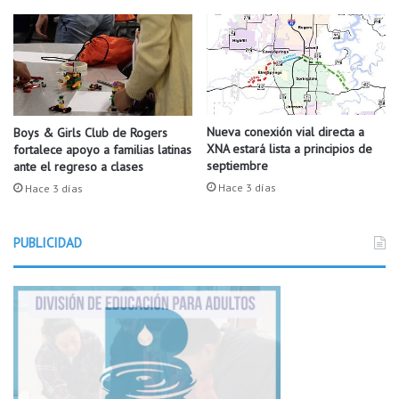
P
S
e
s
t
o
e
Nueva conexión vial directa a
Boys & Girls Club de Rogers
XNA estará lista a principios de
s
fortalece apoyo a familias latinas
septiembre
ante el regreso a clases
l
o
Hace 3 días
Hace 3 días
q
u
PUBLICIDAD
e
p
u
e
d
e
s
h
a