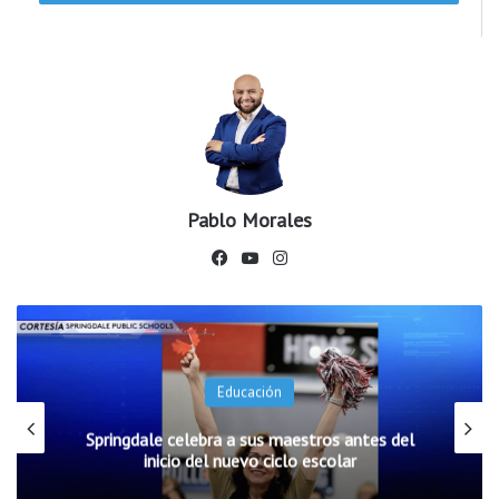
Pablo Morales
Fac
You
Ins
ebo
Tub
tag
ok
e
ram
Educación
Springdale celebra a sus maestros antes del
inicio del nuevo ciclo escolar