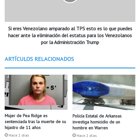
p
s
f
V
i
e
r
n
m
Si eres Venezolano amparado al TPS esto es lo que puedes
e
a
z
hacer ante la eliminación del estatus para los Venezolanos
l
o
por la Administración Trump
a
l
l
a
ARTÍCULOS RELACIONADOS
e
n
y
o
L
a
a
m
k
p
e
a
n
r
R
a
i
d
Mujer de Pea Ridge es
Policía Estatal de Arkansas
l
o
sentenciada tras la muerte de su
investiga homicidio de un
e
a
hijastro de 11 años
hombre en Warren
y
l
Hace 2 días
Hace 2 días
T