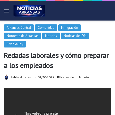
Menú
Arkansas Central
Comunidad
Inmigración
Noroeste de Arkansas
Noticias
Noticias del Día
River Valley
Redadas laborales y cómo preparar
a los empleados
Pablo Morales
01/30/2025
Menos de un Mínuto