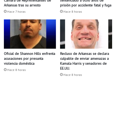
Cámara de Representantes de
sentenciado a ocho años de
m
l
Arkansas tras su arresto
prisión por accidente fatal y fuga
p
u
Hace 7 horas
Hace 8 horas
l
s
i
p
c
r
a
e
c
o
i
c
o
u
n
Oficial de Shannon Hills enfrenta
Recluso de Arkansas se declara
p
acusaciones por presunta
culpable de enviar amenazas a
e
a
violencia doméstica
Kamala Harris y senadores de
s
n
EE.UU.
d
Hace 8 horas
a
Hace 8 horas
e
l
c
m
o
u
v
n
i
d
d
o
-
.
1