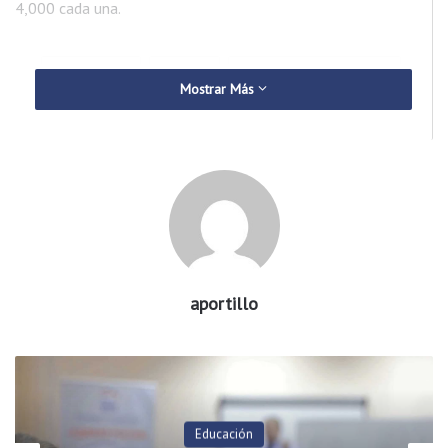
4,000 cada una.
Arkansas
DHS
hospitales sin cama
Mostrar Más
UCI
aportillo
Educación