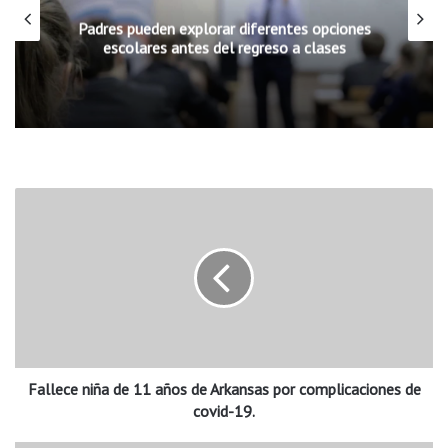
Padres pueden explorar diferentes opciones
escolares antes del regreso a clases
F
a
l
l
e
c
e
n
i
Fallece niña de 11 años de Arkansas por complicaciones de
ñ
a
covid-19.
d