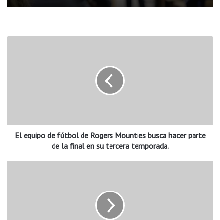
E
l
e
q
u
i
p
o
d
El equipo de fútbol de Rogers Mounties busca hacer parte
e
f
de la final en su tercera temporada.
ú
t
E
b
n
o
N
l
W
d
A
e
d