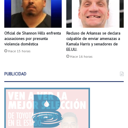
c
e
e
c
r
e
p
n
a
t
r
Oficial de Shannon Hills enfrenta
Recluso de Arkansas se declara
r
acusaciones por presunta
culpable de enviar amenazas a
t
o
violencia doméstica
Kamala Harris y senadores de
e
d
EE.UU.
d
e
Hace 15 horas
e
Hace 16 horas
e
l
v
a
e
PUBLICIDAD
f
n
i
t
n
o
a
s
l
s
e
o
n
c
s
i
u
a