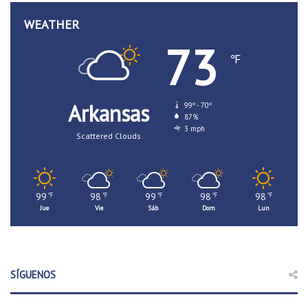
WEATHER
73
℉
Arkansas
99º - 70º
87%
3 mph
Scattered Clouds
99
98
99
98
98
℉
℉
℉
℉
℉
Jue
Vie
Sáb
Dom
Lun
SÍGUENOS