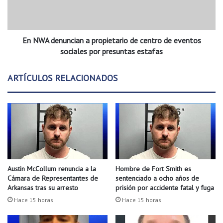
R
e
o
n
g
u
e
En NWA denuncian a propietario de centro de eventos
n
r
c
sociales por presuntas estafas
s
i
M
a
ARTÍCULOS RELACIONADOS
o
n
u
a
n
p
t
r
i
o
e
p
s
i
b
e
u
t
Austin McCollum renuncia a la
Hombre de Fort Smith es
s
a
Cámara de Representantes de
sentenciado a ocho años de
c
r
Arkansas tras su arresto
prisión por accidente fatal y fuga
a
i
Hace 15 horas
Hace 15 horas
h
o
a
d