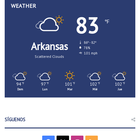
WEATHER
83
℉
Arkansas
86º - 82º
78%
1.01 mph
Scattered Clouds
94
97
101
102
102
℉
℉
℉
℉
℉
Dom
Lun
Mar
Mié
Jue
SÍGUENOS