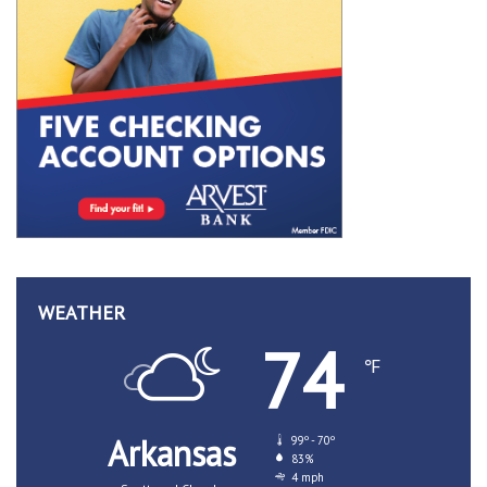
WEATHER
74
℉
Arkansas
99º - 70º
83%
4 mph