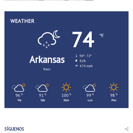
WEATHER
74
℉
Arkansas
96º - 72º
81%
4.74 mph
Rain
96
91
100
99
98
℉
℉
℉
℉
℉
Vie
Sáb
Dom
Lun
Mar
SÍGUENOS