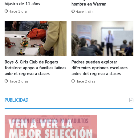
n
d
hijastro de 11 años
hombre en Warren
o
i
Hace 1 día
Hace 1 día
p
ó
a
l
d
a
e
v
c
i
e
d
r
a
l
e
Boys & Girls Club de Rogers
Padres pueden explorar
o
fortalece apoyo a familias latinas
diferentes opciones escolares
n
ante el regreso a clases
antes del regreso a clases
e
l
Hace 2 días
Hace 2 días
e
s
PUBLICIDAD
t
a
c
i
o
n