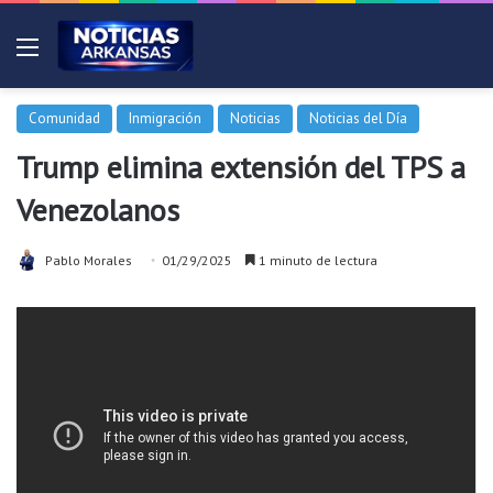
Menú
Comunidad
Inmigración
Noticias
Noticias del Día
Trump elimina extensión del TPS a
Venezolanos
Pablo Morales
01/29/2025
1 minuto de lectura