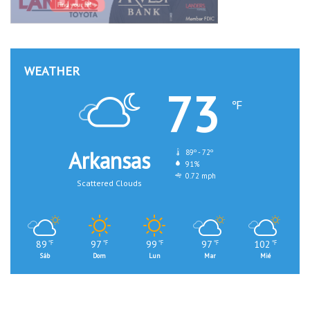
WEATHER
73
℉
Arkansas
89º - 72º
91%
0.72 mph
Scattered Clouds
89
97
99
97
102
℉
℉
℉
℉
℉
Sáb
Dom
Lun
Mar
Mié