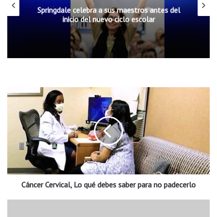
Springdale celebra a sus maestros antes del
inicio del nuevo ciclo escolar
C
á
n
c
e
r
C
e
r
Cáncer Cervical, Lo qué debes saber para no padecerlo
v
i
c
I
a
d