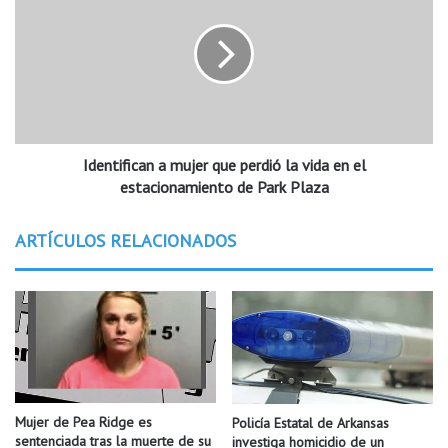
l
e
,
n
L
t
o
i
q
f
u
i
é
c
d
Identifican a mujer que perdió la vida en el
a
e
n
estacionamiento de Park Plaza
b
a
e
m
ARTÍCULOS RELACIONADOS
s
u
s
j
a
e
b
r
e
q
r
u
p
e
a
p
r
e
Mujer de Pea Ridge es
Policía Estatal de Arkansas
a
r
sentenciada tras la muerte de su
investiga homicidio de un